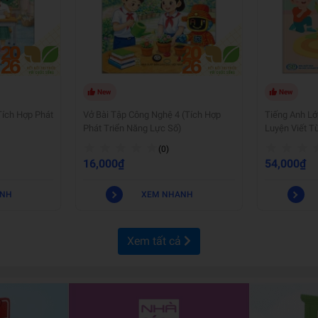
New
New
Tích Hợp Phát
Vở Bài Tập Công Nghệ 4 (Tích Hợp
Tiếng Anh Lớ
Phát Triển Năng Lực Số)
Luyện Viết T
(0)
16,000₫
54,000₫
ANH
XEM NHANH
Xem tất cả