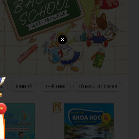
×
0%
KINH TẾ
THIẾU NHI
TÔ MÀU - STICKERS