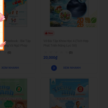
New
p 3 Notebook - Bài Tập
Vở Bài Tập Khoa Học 4 (Tích Hợp
ừ Vựng Và Ngữ Pháp
Phát Triển Năng Lực Số)
(0)
(0)
20,000₫
XEM NHANH
XEM NHANH