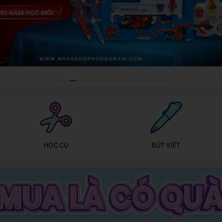
HỌC CỤ
BÚT VIẾT