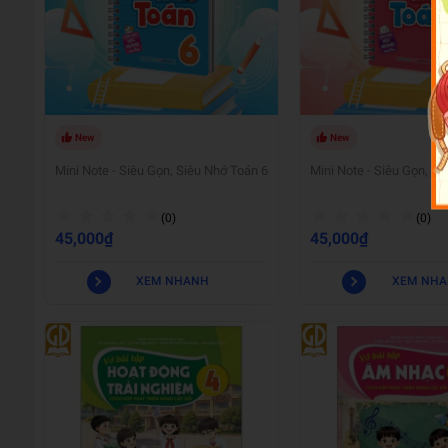
New
New
Mini Note - Siêu Gọn, Siêu Nhớ Toán 6
Mini Note - Siêu Gọn, S
(0)
(0)
45,000₫
45,000₫
XEM NHANH
XEM NH