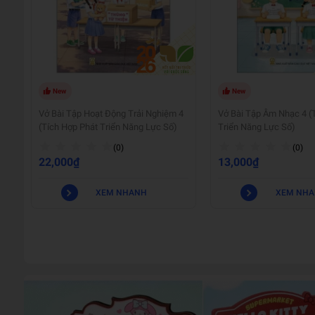
New
New
Vở Bài Tập Hoạt Động Trải Nghiệm 4
Vở Bài Tập Âm Nhạc 4 (
(Tích Hợp Phát Triển Năng Lực Số)
Triển Năng Lực Số)
(0)
(0)
22,000₫
13,000₫
XEM NHANH
XEM NH