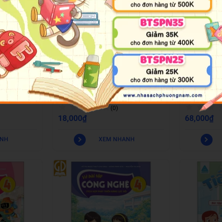
New
New
Vở Bài Tập Mĩ Thuật 4 (Tích Hợp Phát
Tiếng Anh Lớ
iêu Nhớ Toán 7
Triển Năng Lực Số)
Luyện Viết T
(0)
18,000₫
68,000₫
ANH
XEM NHANH