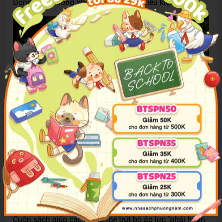
Đong đầy thương nhớ và tình yêu vô điều kiện.”
4. Con cái chúng ta đều tốt – TS. Becky Kennedy
Thay vì cung cấp những "chiến thuật" để trẻ nghe lời,
Con cái chúng ta đều tốt
của Tiến sĩ Becky Kennedy là
một cuộc cách mạng về tư duy nuôi dạy con. Tác giả
khẳng định hành vi chỉ là phần nổi của tảng băng, ẩn
sâu bên dưới là thế giới cảm xúc cần được thấu hiểu.
Cuốn sách giúp các người mẹ trút bỏ áp lực "phải hoàn