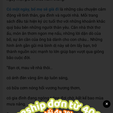
Có một ngày, bố mẹ sẽ già đi
là những câu chuyện cảm
động về tình thân, gia đình và người nhà. Mỗi trang
sách đều tái hiện ký ức tuổi thơ với những khoảnh khắc
quý báu bên những người thân yêu. Căn nhà thời thơ
ấu, món ăn thơm ngon mẹ nấu, những lời dặn dò của
bố, sự ân cần của ông bà dành cho con cháu… Những
hình ảnh gần gũi mà bình dị này sẽ ôm lấy bạn, trở
thành nguồn sức mạnh to lớn giúp bạn vượt qua giông
bão cuộc đời.
“Bạn ơi, mau về nhà thôi…
có ánh đèn vàng ấm áp luôn sáng,
có bữa cơm nóng hổi vương hương thơm,
có gia đình đang ngóng trông đợi chờ, bất kể bao mùa
×
mưa nắng.