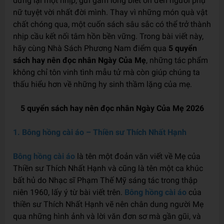
dừng lại một nhịp, gửi gắm lòng biết ơn đến người phụ
nữ tuyệt vời nhất đời mình. Thay vì những món quà vật
chất chóng qua, một cuốn sách sâu sắc có thể trở thành
nhịp cầu kết nối tâm hồn bền vững. Trong bài viết này,
hãy cùng Nhà Sách Phương Nam điểm qua
5 quyển
sách hay nên đọc nhân Ngày Của Mẹ
, những tác phẩm
không chỉ tôn vinh tình mẫu tử mà còn giúp chúng ta
thấu hiểu hơn về những hy sinh thầm lặng của mẹ.
5 quyển sách hay nên đọc nhân Ngày Của Mẹ 2026
1. Bông hồng cài áo – Thiền sư Thích Nhất Hạnh
Bông hồng cài áo
là tên một đoản văn viết về Mẹ của
Thiền sư Thích Nhất Hạnh và cũng là tên một ca khúc
bất hủ do Nhạc sĩ Phạm Thế Mỹ sáng tác trong thập
niên 1960, lấy ý từ bài viết trên.
Bông hồng cài áo
của
thiền sư Thích Nhất Hạnh vẽ nên chân dung người Mẹ
qua những hình ảnh và lời văn đơn sơ mà gần gũi, và