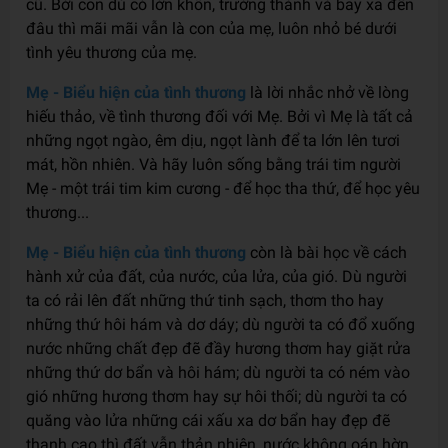
cũ. Bởi con dù có lớn khôn, trưởng thành và bay xa đến
đâu thì mãi mãi vẫn là con của mẹ, luôn nhỏ bé dưới
tình yêu thương của mẹ.
Mẹ - Biểu hiện của tình thương
là lời nhắc nhở về lòng
hiếu thảo, về tình thương đối với Mẹ. Bởi vì Mẹ là tất cả
những ngọt ngào, êm dịu, ngọt lành để ta lớn lên tươi
mát, hồn nhiên. Và hãy luôn sống bằng trái tim người
Mẹ - một trái tim kim cương - để học tha thứ, để học yêu
thương...
Mẹ - Biểu hiện của tình thương
còn là bài học về cách
hành xử của đất, của nước, của lửa, của gió. Dù người
ta có rải lên đất những thứ tinh sạch, thơm tho hay
những thứ hôi hám và dơ dáy; dù người ta có đổ xuống
nước những chất đẹp đẽ đầy hương thơm hay giặt rửa
những thứ dơ bẩn và hôi hám; dù người ta có ném vào
gió những hương thơm hay sự hôi thối; dù người ta có
quăng vào lửa những cái xấu xa dơ bẩn hay đẹp đẽ
thanh cao thì đất vẫn thản nhiên, nước không oán hờn,