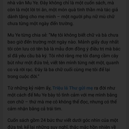
nhà văn Mu Ye. Đây không chỉ là một cuốn sách, mà
còn là một lời tri ân, một món quà tinh thần mà tác giả
dành tặng cho mẹ mình – một người phụ nữ mù chữ
chưa từng một ngày đến trường.
Mu Ye từng chia sẻ: “Mẹ tôi không biết chữ và bà chưa
bao giờ đến trường một ngày nào. Mảnh giấy duy nhất
tôi còn lưu có tên bà là mẫu đơn đồng ý điều trị mà bác
sĩ đã yêu cầu bà ký. Tôi nhớ rằng mẹ tôi đang cầm cây
bút như một đứa trẻ, viết tên mình từng nét một, quanh
co và rời rạc. Đây là ba chữ cuối cùng mẹ tôi để lại
trong cuộc đời.”
Từ những kỷ niệm ấy,
Triệu lá Thư gửi mẹ
ra đời như
một cách để Mu Ye bày tỏ tình cảm với mẹ mình bằng
con chữ – thứ mà mẹ cô không thể đọc, nhưng có thể
cảm nhận bằng cả trái tim.
Cuốn sách gồm 24 bức thư viết dưới góc nhìn của một
đứa trẻ, kể lại những suy nghĩ, thắc mắc hồn nhiên về