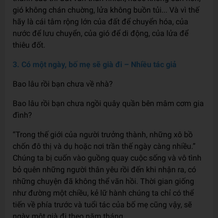
gió không chán chuờng, lửa không buồn tủi... Và vì thế
hãy là cái tâm rộng lớn của đất để chuyển hóa, của
nước để lưu chuyển, của gió để di động, của lửa để
thiêu đốt.
3. Có một ngày, bố mẹ sẽ già đi – Nhiều tác giả
Bao lâu rồi bạn chưa về nhà?
Bao lâu rồi bạn chưa ngồi quây quần bên mâm cơm gia
đình?
“Trong thế giới của người trưởng thành, những xô bồ
chốn đô thị và dụ hoặc nơi trần thế ngày càng nhiều.”
Chúng ta bị cuốn vào guồng quay cuộc sống và vô tình
bỏ quên những người thân yêu rồi đến khi nhận ra, có
những chuyện đã không thể vãn hồi. Thời gian giống
như đường một chiều, kẻ lữ hành chúng ta chỉ có thể
tiến về phía trước và tuổi tác của bố mẹ cũng vậy, sẽ
ngày một già đi theo năm tháng.