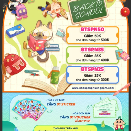
Hãy tận dụng những ưu đãi này để "rinh" về những cuốn
sách hay và đồ dùng học tập sang - xịn - mịn, chuẩn bị