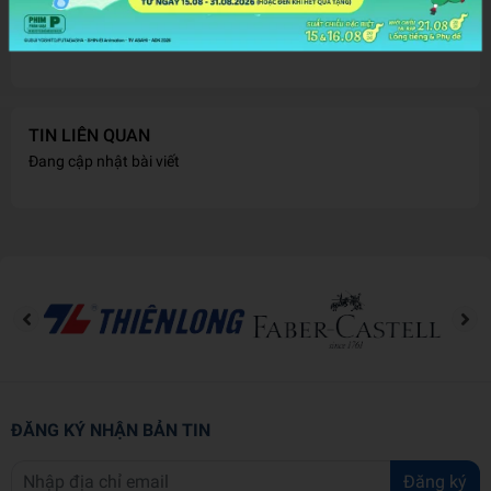
cho một mùa hè thật bùng nổ cùng Nhà Sách Phương
Nam nha!
TIN LIÊN QUAN
Đang cập nhật bài viết
ĐĂNG KÝ NHẬN BẢN TIN
Đăng ký