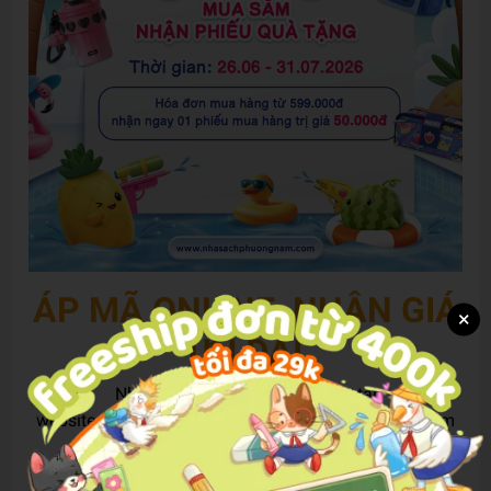
ÁP MÃ ONLINE, NHẬN GIÁ
×
ƯU ĐÃI
Nhập mã voucher khi chốt đơn tại
website
www.nhasachphuongnam.com
để được giảm
trực tiếp trên đơn hàng của bạn