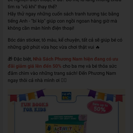
tìm ra "vũ khí" thay thế?
Hãy thử ngay những cuốn sách tranh tương tác bằng
tiếng Anh - "bí kíp" giúp con ngồi ngoan hàng giờ mà
không cần màn hình điện thoại!
Bóc dán sticker, tô màu, kể chuyện, tất cả sẽ giúp bé có
những giờ phút vừa học vừa chơi thật vui 🔥
🎁 Đặc biệt,
Nhà Sách Phương Nam hiện đang có ưu
đãi giảm giá lên đến 50%
cho ba mẹ và bé thỏa sức
đắm chìm vào những trang sách! Đến Phương Nam
ngay thôi cả nhà mình ơi 🏃‍♀️