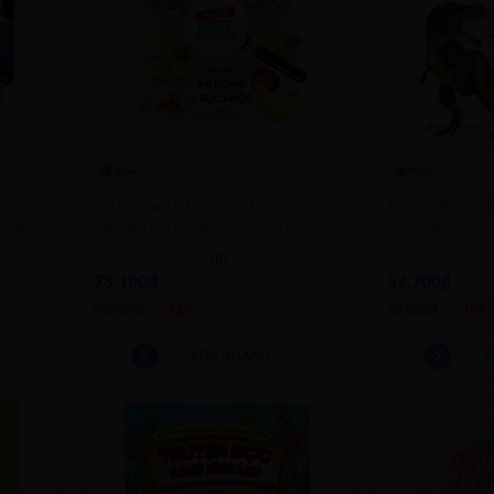
New
New
- 10
Bách Khoa Tri Thức Cho Trẻ Em - 10
My First Book Of
 Động
Vạn Câu Hỏi Vì Sao? - Ăn Uống & Sức
Thời Tiền Sử
Khỏe
(0)
73,100₫
52,700₫
86,000₫
62,000₫
- 15%
- 15%
XEM NHANH
X