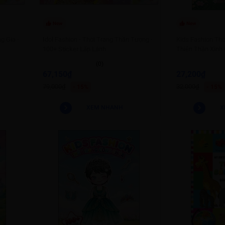
New
New
g Gia -
Idol Fashion - Thời Trang Thần Tượng -
Kids Fashion Thờ
100+ Sticker Lấp Lánh
Thiên Thần Xinh
(0)
67,150₫
27,200₫
79,000₫
32,000₫
- 15%
- 15%
XEM NHANH
X