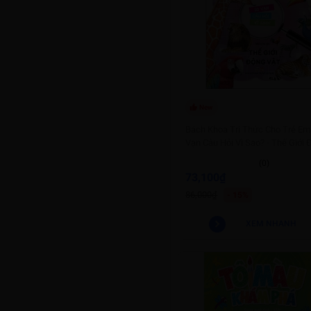
New
Bách Khoa Tri Thức Cho Trẻ Em 
Vạn Câu Hỏi Vì Sao? - Thế Giới
Vật
(0)
73,100₫
86,000₫
- 15%
XEM NHANH