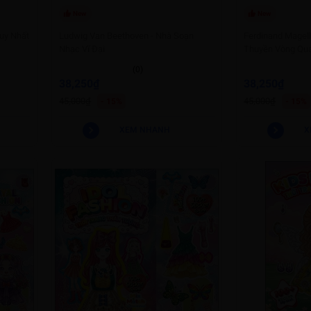
New
New
Duy Nhất
Ludwig Van Beethoven - Nhà Soạn
Ferdinand Magell
Nhạc Vĩ Đại
Thuyền Vòng Qua
(0)
38,250₫
38,250₫
45,000₫
45,000₫
- 15%
- 15%
XEM NHANH
X