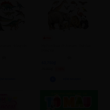
New
 Animals - Động Vật
My First Book Of Animals - Thế Giới
Động Vật
(0)
(0)
63,750₫
75,000₫
- 15%
EM NHANH
XEM NHANH