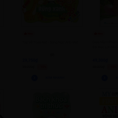
New
New
Gieo Mầm Phẩm 
Tập Vẽ Theo Nét - Song Ngữ Anh-Việt
Bài Học Lớn Nhỏ
(0)
29,750₫
49,300₫
35,000₫
58,000₫
- 15%
- 15%
XEM NHANH
X