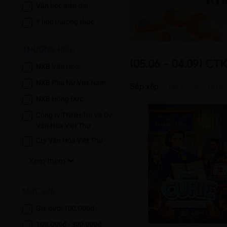
Văn học hiện đại
Y học thường thức
THƯƠNG HIỆU
(05.06 - 04.09) C
NXB Văn Học
NXB Phụ Nữ Việt Nam
Sắp xếp:
Tên A → Z
Tên Z
NXB Hồng Đức
Công ty TNHH Tm Và Dv
Văn Hóa Việt Thư
Cty Văn Hóa Việt Thư
Xem thêm
MỨC GIÁ
Giá dưới 100.000đ
100.000đ - 300.000đ