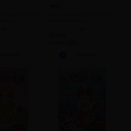
New
an - Người Đầu Tiên Đi
Anh Em Nhà Wright - Tiên Phong Trong
nh Thế Giới
Lĩnh Vực Hàng Không
(0)
(0)
38,250₫
45,000₫
- 15%
EM NHANH
XEM NHANH