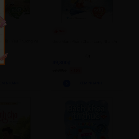
New
Chất - Yêu Thương Và
Gieo Mầm Phẩm Chất - Lòng Nhân Ái
(0)
(0)
49,300₫
58,000₫
- 15%
EM NHANH
XEM NHANH