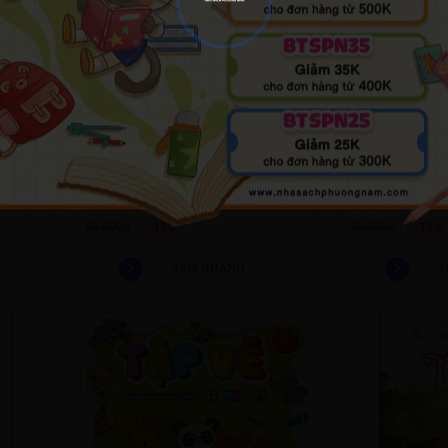
New
New
 Bé Từ
Gieo Mầm Phẩm 
Gieo Mầm Phẩm Chất - Lòng Hiếu Thảo
Tha Thứ
(0)
49,300₫
49,300₫
58,000₫
58,000₫
- 15%
- 15%
XEM NHANH
X