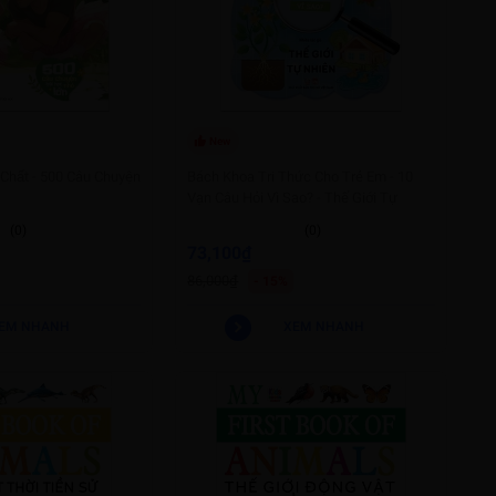
New
Chất - 500 Câu Chuyện
Bách Khoa Tri Thức Cho Trẻ Em - 10
Vạn Câu Hỏi Vì Sao? - Thế Giới Tự
Nhiên
(0)
(0)
73,100₫
86,000₫
- 15%
EM NHANH
XEM NHANH