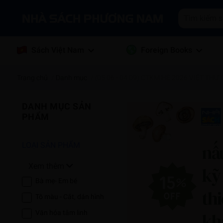
Sách Việt Nam
Foreign Books
Trang chủ
/
Danh mục
/
(05.06 - 04.09) CTKM HÈ 2026 VIỆT THƯ
DANH MỤC SẢN
PHẨM
LOẠI SẢN PHẨM
Xem thêm
Bà mẹ- Em bé
Tô màu - Cắt, dán hình
Văn hóa tâm linh