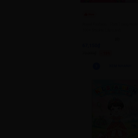
New
Royal Fashion - Thời Trang Hoàn
100+ Sticker Lấp Lánh
(0)
67,150₫
79,000₫
- 15%
XEM NHANH