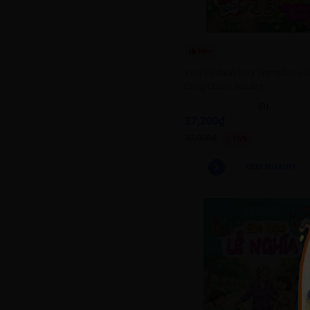
New
Kids Fashion Thời Trang Công C
Công Chúa Lấp Lánh
(0)
27,200₫
32,000₫
- 15%
XEM NHANH