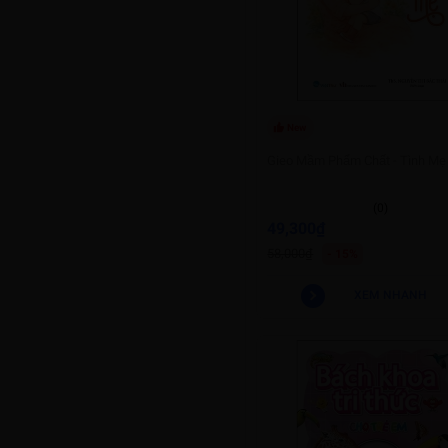
New
Gieo Mầm Phẩm Chất - Tình Mẹ
(0)
49,300₫
58,000₫
- 15%
XEM NHANH