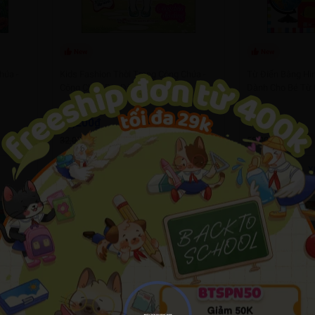
New
New
húa -
Kids Fashion Thời Trang Công Chúa -
Từ Điển Bằng Hì
Công Chúa Dịu Dàng
Dành Cho Bé Từ 
(0)
27,200₫
49,300₫
32,000₫
58,000₫
- 15%
- 15%
XEM NHANH
X