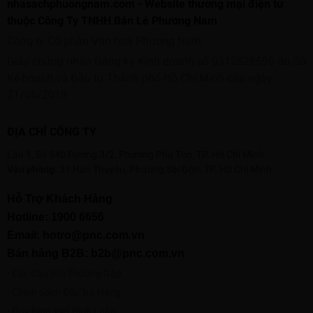
nhasachphuongnam.com - Website thương mại điện tử
thuộc Công Ty TNHH Bán Lẻ Phương Nam
Công ty Cổ phần Văn hoá Phương Nam
Giấy chứng nhận Đăng ký Kinh doanh số 0312628590 do Sở
Kế hoạch và Đầu tư Thành phố Hồ Chí Minh cấp ngày
21/06/2019
ĐỊA CHỈ CÔNG TY
Lầu 1, Số 940 Đường 3/2, Phường Phú Thọ, TP. Hồ Chí Minh
Văn phòng:
31 Hàn Thuyên, Phường Sài Gòn, TP. Hồ Chí Minh
Hỗ Trợ Khách Hàng
Hotline:
1900 6656
Email: hotro@pnc.com.vn
Bán hàng B2B: b2b@pnc.com.vn
Các Câu Hỏi Thường Gặp
Chính Sách Đổi/Trả Hàng
Quy Định Viết Bình Luận