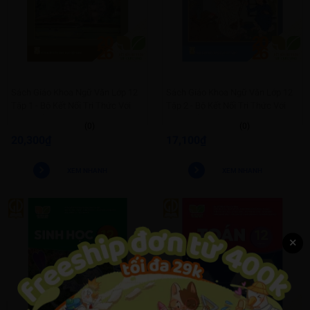
Sách Giáo Khoa Ngữ Văn Lớp 12
Sách Giáo Khoa Ngữ Văn Lớp 12
Tập 1 - Bộ Kết Nối Tri Thức Với
Tập 2 - Bộ Kết Nối Tri Thức Với
Cuộc Sống
Cuộc Sống
(0)
(0)
20,300₫
17,100₫
XEM NHANH
XEM NHANH
×