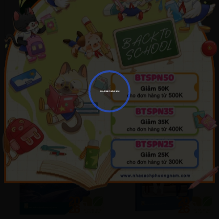
Sách Giáo Khoa Sinh Học Lớp 12 -
Sách Giáo Khoa Toán Lớp 12 Tập
Bộ Kết Nối Tri Thức Với Cuộc
2 - Bộ Kết Nối Tri Thức Với Cuộc
Sống
Sống
(0)
(0)
24,100₫
11,700₫
XEM NHANH
XEM NHANH