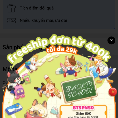
Tích điểm đổi quà
Nhiều khuyến mãi, ưu đãi
×
Sản phẩm cùng loại
Mô tả sản phẩm
Qua hai thiên niên kỷ rưỡi, triết học đã không ngừng phát triển và
bao chứa rất nhiều lĩnh vực phụ, như nhận thức luận, siêu hình
học, đạo đức học, mỹ học, nữ quyền,…
Bên cạnh dòng triết học phương Tây với nguồn gốc từ Hy Lạp cổ
đại, chúng ta không thể phủ nhận rằng Trung Hoa, Ấn Độ và nhiều