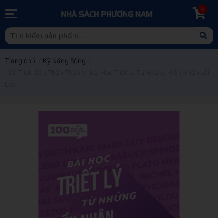
0
Trang chủ
/
Kỹ Năng Sống
/
100 Trích Dẫn Thần Thánh - Bài Học Triết Lý Từ Những Hiền Nhân Lỗi
Lạc