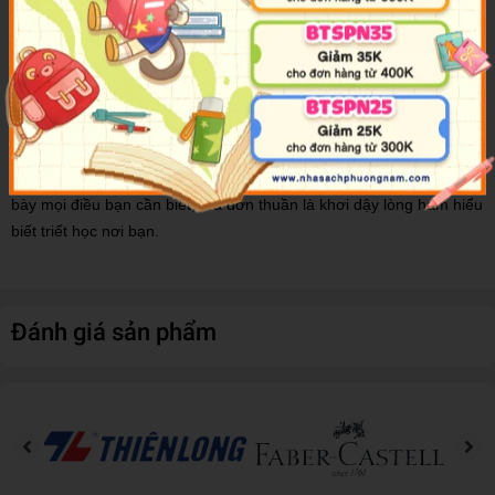
nền về văn hóa khác cũng có truyền thống lâu đời tương tự và đã
phát triển phương cách riêng để tiếp cận những câu hỏi cốt yếu.
Đó đều là triết học.
Để giúp bạn đặt chân vào “cánh rừng” bí ẩn và rộng lớn này, cuốn
sách
Bài Học Triết Lý Từ Những Hiền Nhân Lỗi Lạc
đã tổng hợp
lại một trăm trích dẫn triết học - lừng danh, khét tiếng, gây tranh
cãi, hoặc ít có ai hay. Mục tiêu của cuốn sách không phải là trình
bày mọi điều bạn cần biết, mà đơn thuần là khơi dậy lòng ham hiểu
biết triết học nơi bạn.
Đánh giá sản phẩm