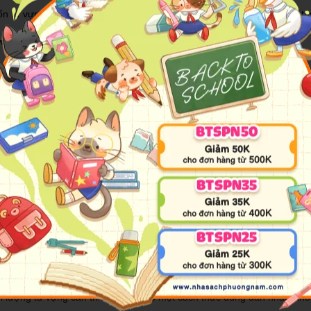
n từ vựng hàng ngày tự nhiên như hơi thở khi có thể đem nó đi đâu tùy t
u việt
tiếng hàn mà vẫn có thể sử dụng tiếng hàn thành thạo. Chỉ với 5000 từ
iếng Hàn thông dụng?
ó thể hệ thống cho bạn đọc được 5000 từ vựng thường sử dụng trong gi
 theo alphabet, nội dung hợp lý, trình bày logic. Dễ tìm, dễ nhớ, dễ
ạn chủ động học tìm tòi ngay khi cầm trên tay cuốn sách.
ch phát âm chuẩn
 lượng từ vựng cần thiết nhất, theo một cách thức đúng đắn nhất. Kh