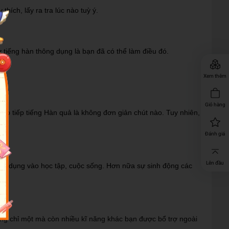
hích, lấy ra tra lúc nào tuỳ ý.
 tiếng hàn thông dụng là bạn đã có thể làm điều đó.
Xem thêm
Giỏ hàng
ao tiếp tiếng Hàn quả là không đơn giản chút nào. Tuy nhiên,
Đánh giá
Lên đầu
 ứng dụng vào học tập, cuộc sống. Hơn nữa sự sinh động các
ông chỉ một mà còn nhiều kĩ năng khác bạn được bổ trợ ngoài