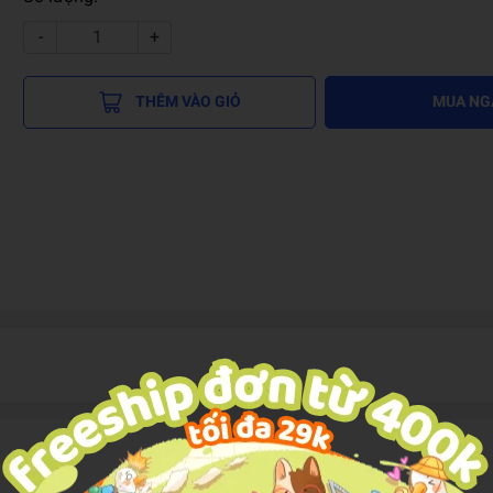
-
+
THÊM VÀO GIỎ
MUA NG