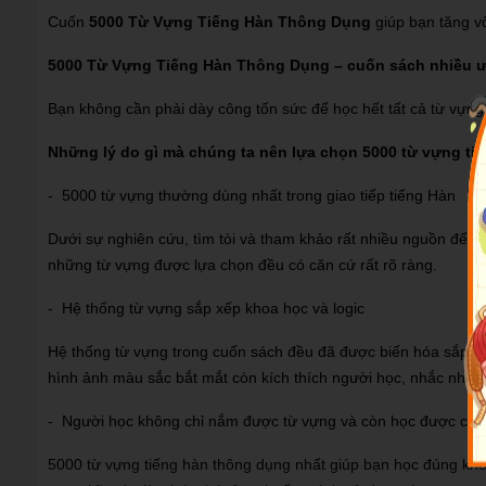
Cuốn
5000 Từ Vựng Tiếng Hàn Thông Dụng
giúp bạn tăng vố
5000 Từ Vựng Tiếng Hàn Thông Dụng – cuốn sách nhiều ư
Bạn không cần phải dày công tốn sức để học hết tất cả từ vựng 
Những lý do gì mà chúng ta nên lựa chọn 5000 từ vựng t
- 5000 từ vựng thường dùng nhất trong giao tiếp tiếng Hàn
Dưới sự nghiên cứu, tìm tòi và tham khảo rất nhiều nguồn để c
những từ vựng được lựa chọn đều có căn cứ rất rõ ràng.
- Hệ thống từ vựng sắp xếp khoa học và logic
Hệ thống từ vựng trong cuốn sách đều đã được biến hóa sắp xếp
hình ảnh màu sắc bắt mắt còn kích thích người học, nhắc nhở b
- Người học không chỉ nắm được từ vựng và còn học được cá
5000 từ vựng tiếng hàn thông dụng nhất giúp bạn học đúng khối