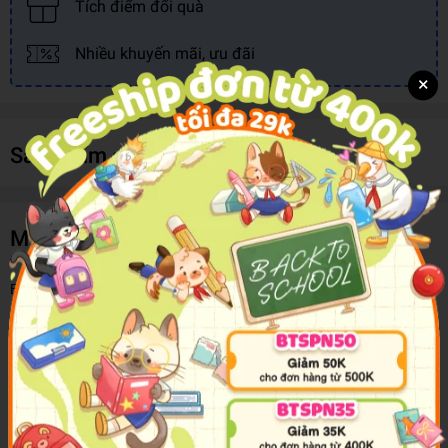
Tích điểm đổi quà
Nhiều khuyến mãi, ưu đãi
×
Sản phẩm cùng loại
Mô tả sản phẩm
Bộ sách
600 Câu Giao Tiếp Tiếng Hoa
gồm 3 cuốn với các chủ
đề:
Công sở, Cuộc sống hàng ngày, Mua sắm và Ăn uống
. Nội
dung bài học thiết kế phù hợp theo từng chủ đề cụ thể, mỗi câu
đều kèm theo phiên âm, dịch nghĩa, từ vựng, thuận tiện cho việc
học phát âm và tra cứu ngữ nghĩa. Sách phân biệt rõ sự khác nhau
trong cách sử dụng từ ngữ ở Đài Loan và Trung Quốc. Nếu bạn
không có thời gian đến lớp mà muốn giao tiếp tốt, thì bộ sách sẽ là