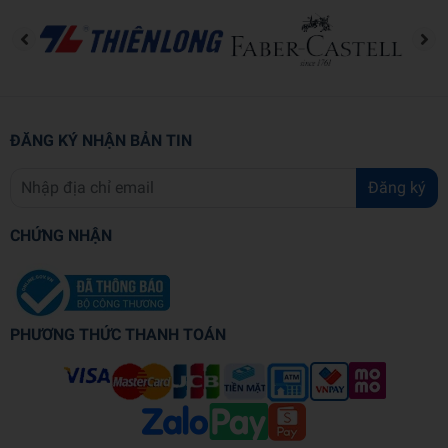
tranh toàn cảnh về lịch sử đất nước trong đó có kinh thành Thăng
Long, ở vào một thời điểm đầy thử thách nhưng cũng rất đỗi hào
hùng của dân tộc.
Thông tin chi tiết
Mã sản phẩm
893497421554
ĐĂNG KÝ NHẬN BẢN TIN
Tên nhà cung cấp
NXB Trẻ
Đăng ký
Tác giả
Nguyễn Huy Tưởng
CHỨNG NHẬN
NXB
Trẻ
Năm XB
2026
PHƯƠNG THỨC THANH TOÁN
Ngôn ngữ
Tiếng Việt
Trọng lượng (gr)
210
Kích thước (cm)
20 x 13 x 0.9