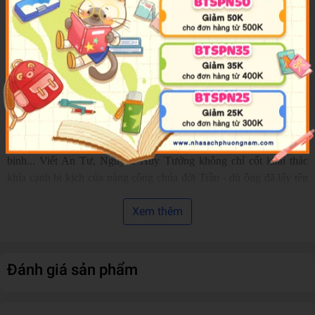
hào hùng chống Nguyên Mông lần thứ hai của quân dân nhà Trần.
Tác phẩm được nhà văn hoàn thành cuối năm 1943, đăng tải trên
tạp chí Tri Tân trong nửa sau của năm tiếp theo 1944…
Theo chính sử, An Tư là một công chúa đời Trần, em ruột của
Thượng hoàng Trần Thánh Tông và là cô của vua Trần Nhân
Tông. Tương truyền, công chúa An Tư là người có sắc đẹp
nghiêng nước nghiêng thành. Gặp buổi giặc Nguyên Mông sang
xâm lược, trước sức mạnh hung hãn của kẻ thù, triều đình đã quyết
định cống An Tư cho tướng giặc Thoát Hoan để làm kế hoãn
binh... Viết An Tư, Nguyễn Huy Tưởng không chỉ cốt khai thác
khía cạnh bi kịch của nàng công chúa đời Trần - dù ông đã lấy tên
nàng làm tiêu đề cho tác phẩm của mình, như một sự tôn vinh hành
Xem thêm
động hi sinh cao cả của nàng. Với những biến cố trong số phận của
một cá nhân, tác giả đã tái hiện hầu như trọn vẹn những sự kiện
chính trong cuộc kháng chiến chống quân Nguyên Mông xâm lược
lần thứ hai của vua tôi nhà Trần... An Tư - số phận một cá nhân
Đánh giá sản phẩm
nhưng cũng là tiêu biểu cho những hi sinh mất mát của quân dân
Đại Việt trong cuộc kháng chiến chống quân xâm lược Nguyên
Mông. An Tư - tiểu thuyết về một bậc liệt nữ nhưng cũng là bức