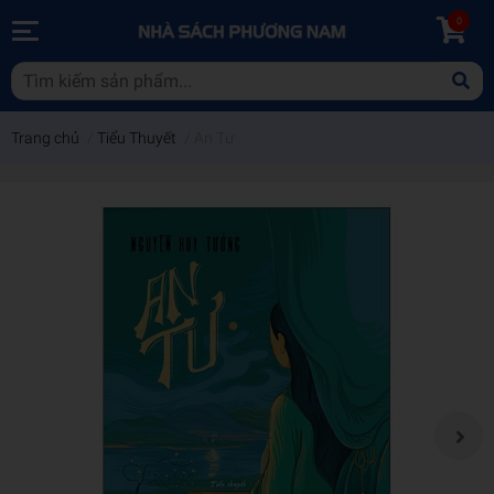
0
Trang chủ
/
Tiểu Thuyết
/
An Tư