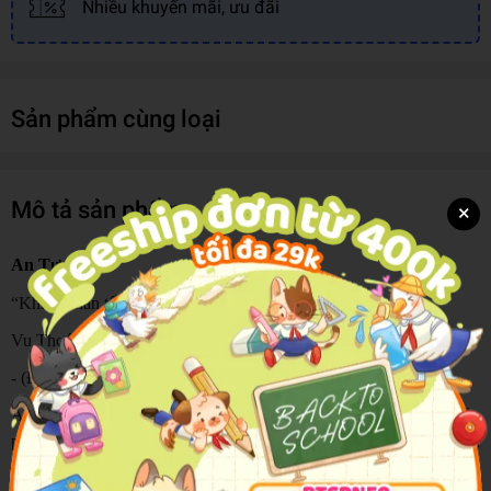
Nhiều khuyến mãi, ưu đãi
Sản phẩm cùng loại
Mô tả sản phẩm
×
An Tư
“Khiển nhân tống An Tư công chúa
Vu Thoát Hoan, dục thư quốc nan dã"
- (Đại Việt sử ký toàn thư)
An Tư – cuốn tiểu thuyết về nàng công chúa xinh đẹp đời Trần
phải đem cống cho tướng giặc Thoát Hoan, không chỉ là một tấn bi
kịch cá nhân mà qua đó tái hiện hầu như toàn bộ cuộc kháng chiến