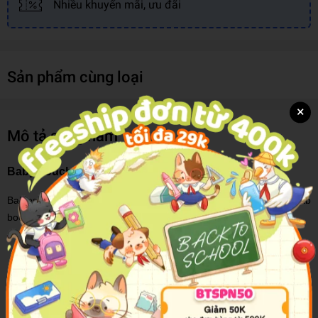
Nhiều khuyến mãi, ưu đãi
Sản phẩm cùng loại
×
Mô tả sản phẩm
Baby Touch: Vehicles Tab Book
Babies and toddlers will love this interactive touch-and-feel tab
book from Ladybird's best-selling Baby Touch series.
Use the vehicle-shaped tabs with your baby to turn the pages and
find and name the different bright vehicles throughout, from cars
and trains to helicopters and diggers.