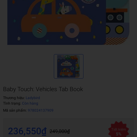
Baby Touch: Vehicles Tab Book
Thương hiệu:
Ladybird
Tình trạng:
Còn hàng
Mã sản phẩm:
978024137909
236,550₫
Tiết kiệm
249,000₫
5%