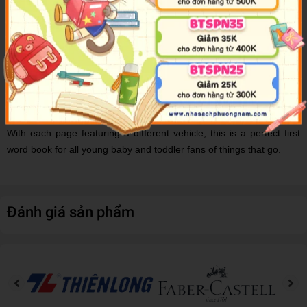
There are also big, stimulating touch-and-feel areas to stroke and
talk about on every page - which wheel feels bumpy? Which
window feels shiny?
With each page featuring a different vehicle, this is a perfect first
word book for all young baby and toddler fans of things that go.
Đánh giá sản phẩm