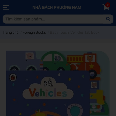
0
Trang chủ
/
Foreign Books
/
Baby Touch: Vehicles Tab Book