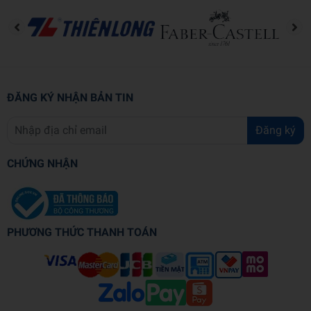
NXB
Chronicle Books
Năm XB
2024
ĐĂNG KÝ NHẬN BẢN TIN
Ngôn ngữ
Tiếng Anh
Đăng ký
Trọng lượng (gr)
414
CHỨNG NHẬN
Kích thước (cm)
23.5 x 18.4 x 2.2
Số trang
208
PHƯƠNG THỨC THANH TOÁN
Hình thức
Bìa cứng