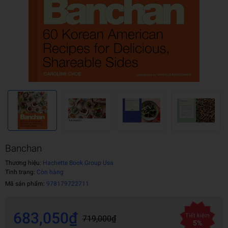
Banchan
Thương hiệu:
Hachette Book Group Usa
Tình trạng:
Còn hàng
Mã sản phẩm:
978179722711
683,050₫
Tiết kiệm
719,000₫
5%