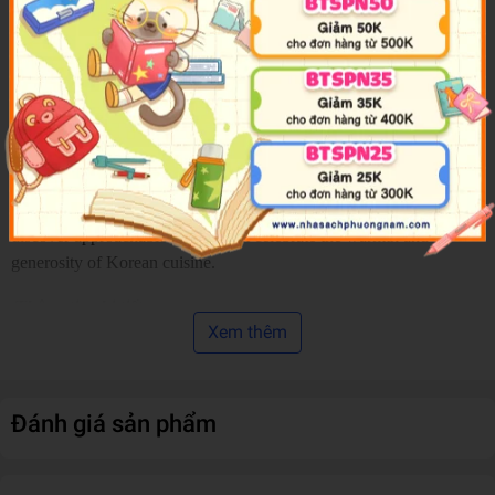
such as kimchi, namul, and jeon to creative Korean American
interpretations. Along with practical cooking techniques and pantry
essentials, the book shows how these versatile dishes can be
enjoyed as sides or incorporated into everyday meals.
Featuring stunning photography by Ghazalle Badiozamani, this
beautifully designed cookbook is perfect for home cooks of all skill
levels who want to explore authentic Korean flavours. Whether
preparing a family dinner or entertaining guests, readers will
discover approachable recipes that celebrate the warmth and
generosity of Korean cuisine.
Thông tin chi tiết:
Xem thêm
Mã sản phẩm
978179722711
Nhà Cung Cấp
Hachette Book Group U
Đánh giá sản phẩm
Tác Giả
Caroline Choe