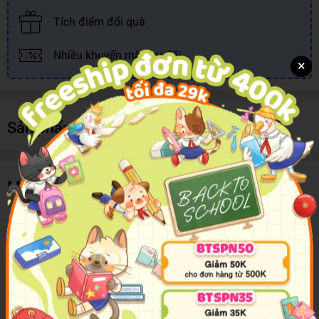
Tích điểm đổi quà
Nhiều khuyến mãi, ưu đãi
×
Sản phẩm cùng loại
Mô tả sản phẩm
Bộ Màu Nén Sakura XNCW-24MPN Koi Pocket Field , 24 Màu
Creative Art + Brush
Màu nhũ Sakura Koi CAC set 24 màu dạng viên nén tặng kèm cọ
nước waterbrush, bọt biển dùng cho vẽ tranh
Màu nhũ Sakura với thành phần bột ngọc trai cao cấp tạo điểm