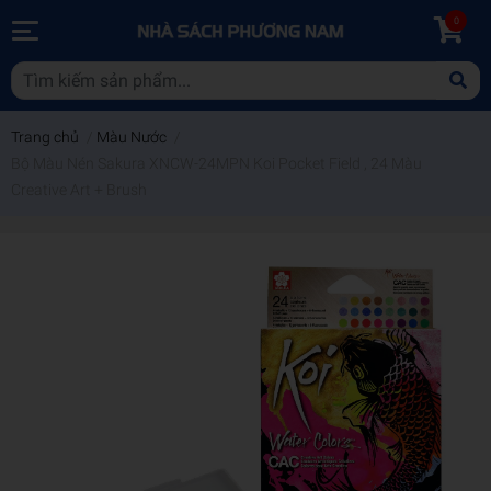
0
Trang chủ
/
Màu Nước
/
Bộ Màu Nén Sakura XNCW-24MPN Koi Pocket Field , 24 Màu
Creative Art + Brush