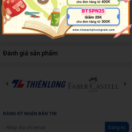
nhấn cho bức tranh của bạn
Màu được nén thành từng viên nhỏ tiện lợi
Sản phẩm có xuất xứ Nhật Bản, tone màu tươi sáng, lên màu tranh
cực đẹp.
Hộp có nắp dùng để phối trộn màu tiện lợi
Đánh giá sản phẩm
ĐĂNG KÝ NHẬN BẢN TIN
Đăng ký