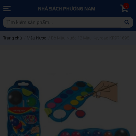
0
Trang chủ
/
Màu Nước
/
Bộ Màu Nước 12 Màu Keyroad KR971695