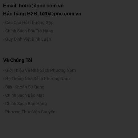
ợ
Email: hotro@pnc.com.vn
n
Bán hàng B2B: b2b@pnc.com.vn
g
Các Câu Hỏi Thường Gặp
Bộ Màu Nước 12 Màu Keyroad KR971695
Chính Sách Đổi/Trả Hàng
Quy Định Viết Bình Luận
M
Chất liệu cao cấp, không độc hại, độ bền màu caoĐộ hòa
ô
tan cao khi phối màu cao, dính rất chắcChất lượng màu
tả
tốt, không bị bong tróc hoặc phai màuMàu sắc tự nhiên
Về Chúng Tôi
giúp bạn thỏa thích sáng tạo
Giới Thiệu Về Nhà Sách Phương Nam
Hệ Thống Nhà Sách Phương Nam
Điều Khoản Sử Dụng
Chính Sách Bảo Mật
Chính Sách Bán Hàng
Phương Thức Vận Chuyển