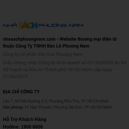
ớc
C
h
ất
Nhựa
liệ
nhasachphuongnam.com - Website thương mại điện tử
u
thuộc Công Ty TNHH Bán Lẻ Phương Nam
Công ty Cổ phần Văn hoá Phương Nam
M
Giấy chứng nhận Đăng ký Kinh doanh số 0312628590 do Sở
à
Kế hoạch và Đầu tư Thành phố Hồ Chí Minh cấp ngày
u
12 màu
21/06/2019
sắ
c
ĐỊA CHỈ CÔNG TY
Tr
Lầu 1, Số 940 Đường 3/2, Phường Phú Thọ, TP. Hồ Chí Minh
ọ
Văn phòng:
31 Hàn Thuyên, Phường Sài Gòn, TP. Hồ Chí Minh
n
g
Hỗ Trợ Khách Hàng
195g
lư
Hotline:
1900 6656