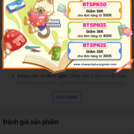
mình.
Định nghĩa lại sự dũng cảm qua những tình huống đời thường
Khác với những khái niệm lớn lao, sự dũng cảm trong thế giới của
Thỏ Con được tác giả Honor Head và Sarah Ward diễn giải một
cách cực kỳ trực quan và gần gũi. Trẻ sẽ học được rằng dũng cảm
hiện diện trong từng lựa chọn nhỏ bé:
Đối mặt và sẻ chia:
Dũng cảm là khi con dám nói ra nỗi sợ
của mình với người lớn thay vì trốn tránh.
Khám phá và thích nghi:
Dũng cảm là khi con sẵn lòng
thử một món ăn mới, một trò chơi mới hay bước vào một
môi trường xa lạ.
Xem thêm
Chân lý và lòng tốt:
Dũng cảm còn là việc biết lên tiếng
bảo vệ lẽ phải và sẵn sàng chìa tay giúp đỡ những người
xung quanh.
Đánh giá sản phẩm
Những bài học này giúp trẻ hiểu rằng mỗi lần vượt qua giới hạn
của bản thân là một lần con đang bồi đắp thêm sự kiên cường cho