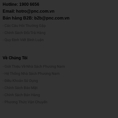
Hotline:
1900 6656
Tác giả
Honor Head, Sarah Ward
Email: hotro@pnc.com.vn
Bán hàng B2B: b2b@pnc.com.vn
Người dịch
Khánh Vân
Các Câu Hỏi Thường Gặp
NXB
Mỹ Thuật
Chính Sách Đổi/Trả Hàng
Năm XB
2026
Quy Định Viết Bình Luận
Ngôn ngữ
Tiếng Việt
Về Chúng Tôi
Trọng lượng (gr)
250
Giới Thiệu Về Nhà Sách Phương Nam
Kích thước (cm)
21 x 21 x 0.4
Hệ Thống Nhà Sách Phương Nam
Điều Khoản Sử Dụng
Số trang
24
Chính Sách Bảo Mật
Hình thức
Bìa cứng
Chính Sách Bán Hàng
Phương Thức Vận Chuyển