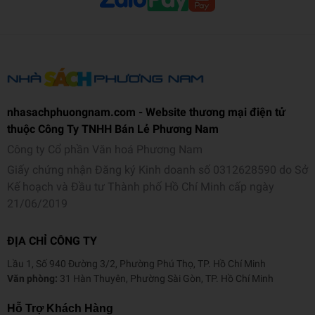
Xây dựng kỹ năng sống:
Khuyến khích trẻ thử thách bản
thân và hình thành tính tự lập.
Phát triển nhân cách:
Nuôi dưỡng lòng tốt, sự chính trực
và tinh thần trách nhiệm.
Chất lượng chuyên gia:
Nội dung được bảo chứng bởi các
nhasachphuongnam.com - Website thương mại điện tử
chuyên gia tâm lý hàng đầu.
thuộc Công Ty TNHH Bán Lẻ Phương Nam
"Mình dũng cảm"
là món quà đầy tâm huyết dành tặng cho
Công ty Cổ phần Văn hoá Phương Nam
những "mầm xanh" đang chập chững khám phá thế giới. Cuốn
Giấy chứng nhận Đăng ký Kinh doanh số 0312628590 do Sở
sách không chỉ dạy trẻ cách đi qua nỗi sợ, mà còn là kim chỉ nam
Kế hoạch và Đầu tư Thành phố Hồ Chí Minh cấp ngày
để con lớn lên với một trái tim mạnh mẽ, một tâm hồn tự tin và bản
21/06/2019
lĩnh vững vàng trước mọi thử thách của cuộc sống.
ĐỊA CHỈ CÔNG TY
Thông tin chi tiết
Mã sản phẩm
893521031466
Lầu 1, Số 940 Đường 3/2, Phường Phú Thọ, TP. Hồ Chí Minh
Văn phòng:
31 Hàn Thuyên, Phường Sài Gòn, TP. Hồ Chí Minh
Tên nhà cung cấp
CÔNG TY CP VĂN HÓA VÀ
Hỗ Trợ Khách Hàng
GIÁO DỤC TÂN VIỆT