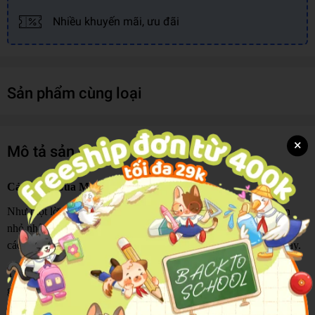
Nhiều khuyến mãi, ưu đãi
Sản phẩm cùng loại
×
Mô tả sản phẩm
Cảm Xúc Của Mình - Mình Dũng Cảm
Như một lời thủ thỉ tiếp thêm sức mạnh, cuốn sách giúp các bạn
nhỏ nhận ra rằng dũng cảm không phải là không biết sợ, mà là biết
cách đối mặt và vượt qua nỗi sợ ấy để trưởng thành hơn mỗi ngày.
Thông qua hành trình của bạn Thỏ Con đáng yêu, cuốn sách gửi
gắm thông điệp về sự tự tin và bản lĩnh – những viên gạch đầu tiên
để trẻ xây dựng trí tuệ cảm xúc (EQ) và làm chủ hành vi của chính