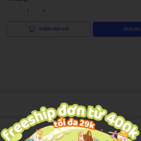
-
+
THÊM VÀO GIỎ
MUA NG