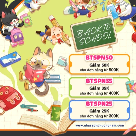
ừa chuyển trường tới, có hơi - nói đúng hơn là rất rất kì quặc. Cậu
 câu chuyện hài hước về một cậu chàng thích ở một mình chính thức b
4242018
im Đồng
kura
 Hải Yến
im Đồng