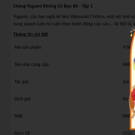
Chàng Yugami Không Có Bạn Bè - Tập 1
Yugami, cậu bạn ngồi kế bên Watanuki Chihiro, một nữ sinh v
xung quanh luôn bị cuốn theo hành động của cậu... Và thế là,
Thông tin chi tiết
Mã sản phẩm
97860
Tên nhà cung cấp
NXB K
Tác giả
Jun Sa
Dịch giả
Vương
NXB
NXB K
Năm XB
2026