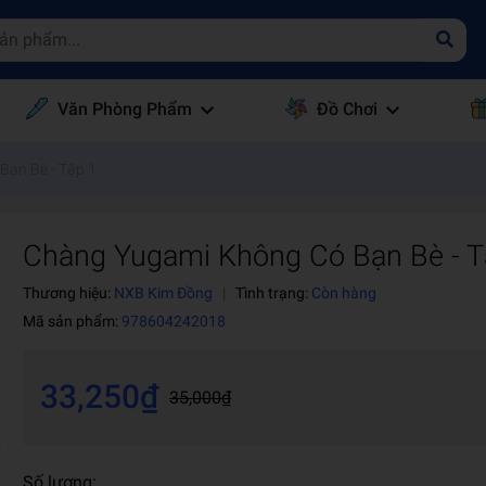
Văn Phòng Phẩm
Đồ Chơi
ạn Bè - Tập 1
Chàng Yugami Không Có Bạn Bè - T
Thương hiệu:
NXB Kim Đồng
|
Tình trạng:
Còn hàng
Mã sản phẩm:
978604242018
33,250₫
35,000₫
Số lượng: