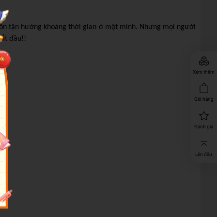
 luôn tận hưởng khoảng thời gian ở một mình. Nhưng mọi người
ắt đầu!!
Xem thêm
Giỏ hàng
Đánh giá
Lên đầu