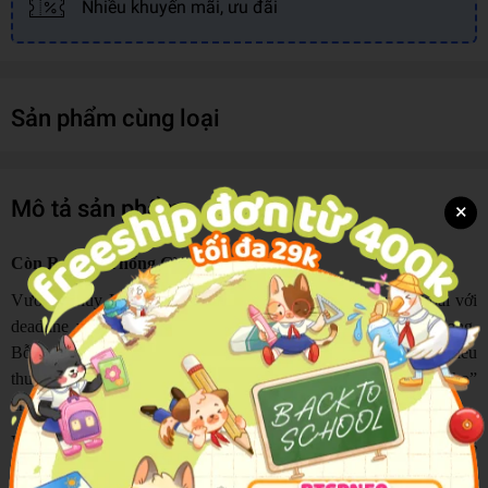
Nhiều khuyến mãi, ưu đãi
Sản phẩm cùng loại
Mô tả sản phẩm
×
Còn Ra Thể Thống Gì? - Tập 1
Vương Thúy Hoa là “nô lệ” tư bản chính hiệu. Cô mệt nhoài với
deadline và chỉ biết tìm niềm vui qua những trang truyện mạng.
Bỗng một ngày trên đường đi làm về, cô xuyên vào cuốn tiểu
thuyết vừa đọc, trở thành Dữu Vãn Âm, nàng yêu phi có “tuổi thọ”
chưa đầy 300 chữ, theo cốt truyện sẽ chết thảm dưới tay bạo quân.
Với kinh nghiệm “tu luyện” nghìn bộ truyện, cô quyết tìm đường
thoát khỏi vận số đoản mệnh. Kế hoạch của cô hoàn toàn nát vụn