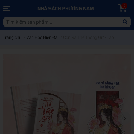
0
Trang chủ
/
Văn Học Hiện Đại
/
Còn Ra Thể Thống Gì? - Tập 1