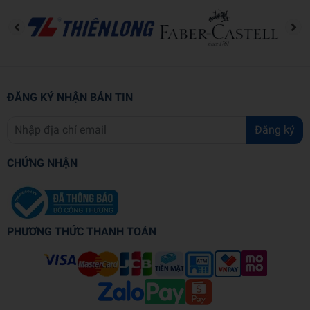
thuyết nổi tiếng người Trung Quốc.
Văn phong nhẹ nhàng và dí dỏm. Ý tưởng sáng tác độc đáo và đầy
bất ngờ.
Yêu thích học thêm kỹ năng mới và thám hiểm thế giới.
Các tác phẩm tiêu biểu: Có thuốc (tên tạm dịch), Hương Sơn Hà
ĐĂNG KÝ NHẬN BẢN TIN
(tên tạm dịch)
Đăng ký
Thông tin chi tiết
Mã sản phẩm
978632631058
CHỨNG NHẬN
Tên nhà cung cấp
Công Ty Cổ Phần Time Books
Tác giả
Thất Anh Tuấn
PHƯƠNG THỨC THANH TOÁN
Người dịch
Mục Mục
NXB
Văn Học
Năm XB
2026