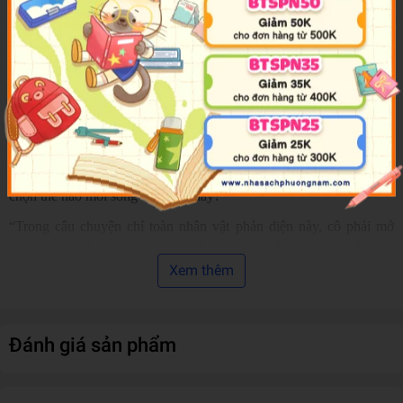
khi nhận ra: Kẻ ngồi trên ngai vàng cũng là người xuyên không.
Thế là bạo quân và yêu phi bắt tay nhau khuấy đảo triều đình, cốt
để sống sót.
Thế nhưng vào một ngày đẹp trời, Dữu Vãn Âm nhận ra vị Đoan
vương bí hiểm dường như cũng là kẻ ngoại lại giống cô và bạo
quân. Hơn nữa, bạo quân cũng không đơn giản như bề ngoài của
hắn.
Bạo quân và Đoan vương, ai là bạn, ai là thù? Dữu Vãn Âm phải
chọn thế nào mới sống sót được đây?
“Trong câu chuyện chỉ toàn nhân vật phản diện này, cô phải mở
con đường máu, phải trở thành kẻ phản diện số một, trước hết giúp
bạo quân diệt trừ Đoan vương, sau đó lật đổ bạo quân, đăng cơ nữ
Xem thêm
đế.”
GIỚI THIỆU TÁC GIẢ:
Đánh giá sản phẩm
THẤT ANH TUẤN
Hội viên Hiệp hội Tác giả Trung Quốc, đồng thời là tác giả tiểu