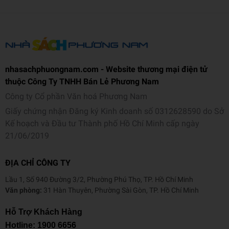
Ngôn ngữ
Tiếng Việt
Trọng lượng (gr)
430
Kích thước (cm)
20.5 x 14.5 x 2
nhasachphuongnam.com - Website thương mại điện tử
Số trang
416
thuộc Công Ty TNHH Bán Lẻ Phương Nam
Hình thức
Bìa mềm
Công ty Cổ phần Văn hoá Phương Nam
Giấy chứng nhận Đăng ký Kinh doanh số 0312628590 do Sở
Kế hoạch và Đầu tư Thành phố Hồ Chí Minh cấp ngày
21/06/2019
ĐỊA CHỈ CÔNG TY
Lầu 1, Số 940 Đường 3/2, Phường Phú Thọ, TP. Hồ Chí Minh
Văn phòng:
31 Hàn Thuyên, Phường Sài Gòn, TP. Hồ Chí Minh
Hỗ Trợ Khách Hàng
Hotline:
1900 6656