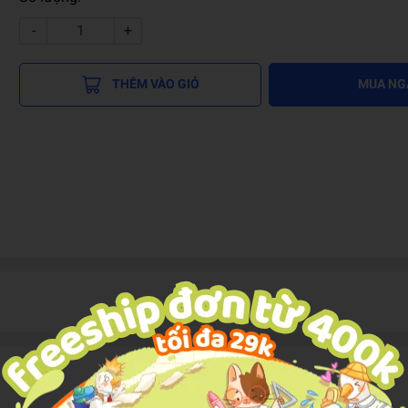
-
+
THÊM VÀO GIỎ
MUA NG