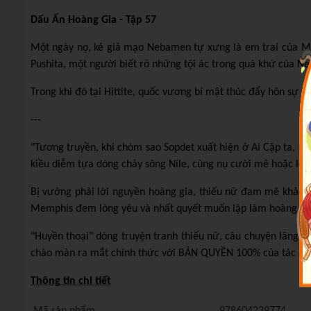
Dấu Ấn Hoàng Gia - Tập 57
Một ngày nọ, kẻ giả mạo Nebamen tự xưng là em trai của M
Pushita, một người biết rõ những tội ác trong quá khứ của N
Trong khi đó tại Hittite, quốc vương bí mật thúc đẩy hôn sự 
---
"Tương truyền, khi chòm sao Sopdet xuất hiện ở Ai Cập ta, mộ
kiều diễm tựa dòng chảy sông Nile, cùng nụ cười mê hoặc lòn
Bị vướng phải lời nguyền hoàng gia, thiếu nữ đam mê khảo cổ 
Memphis đem lòng yêu và nhất quyết muốn lập làm hoàng hậu.
"Huyền thoại" dòng truyện tranh thiếu nữ, câu chuyện lãng m
chào màn ra mắt chính thức với BẢN QUYỀN 100% của tác phẩm 
Thông tin chi tiết
Mã sản phẩm
978604239774