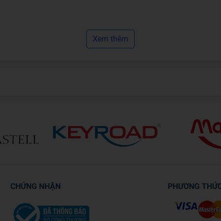
Xem thêm
nd Fūmin
CHỨNG NHẬN
PHƯƠNG THỨ