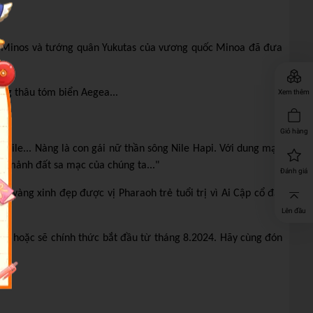
g Minos và tướng quân Yukutas của vương quốc Minoa đã đưa
ọng thâu tóm biển Aegea...
Xem thêm
Giỏ hàng
 Nile... Nàng là con gái nữ thần sông Nile Hapi. Với dung mạo
o mảnh đất sa mạc của chúng ta..."
Đánh giá
c vàng xinh đẹp được vị Pharaoh trẻ tuổi trị vì Ai Cập cổ đại
.
Lên đầu
 mê hoặc sẽ chính thức bắt đầu từ tháng 8.2024. Hãy cùng đón