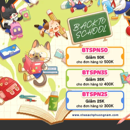
emphis bất ngờ xuất hiện và bắt đầu ở lại hoàng cung. Quốc vươn
ebamen đến Ai Cập.
giữa hoàng tử Izmir và công chúa của Thracia nhằm thực hiện tham v
t thiếu nữ hoàng kim tỏa hào quang rực rỡ sẽ hiện thân bên bờ sông
g người, thiếu nữ do mẹ hiền sông Nile hạ sinh sẽ ban phước lành ch
học Carol đã bị đưa về thế giới 3000 năm trước. Tại đây, cô gái tó
 Tuy nhiên, bủa vây xung quanh họ là những âm mưu và toan tính..
ạn kì ảo vượt thời - không nơi vùng đất Ai Cập cổ đại huyền bí đầy
kinh điển gắn liền với hồi ức của nhiều thế hệ độc giả.