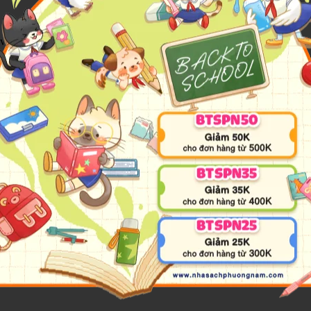
 vọng chiếm hữu, cuốn tiểu thuyết dữ dội và bí ẩn về Catherine Earns
liff, được trình diễn trên cái nền những đồng truông, quả đồi nước An
n tính dữ dội và ghen tuông tột độ cũng hủy diệt họ, vậy nên toàn bộ th
ể hai linh hồn mãnh liệt đó được tự do tái ngộ, khi những cơn gió ho
đã tới tay công chúng với nhiều lời bình trái ngược vào năm 1847, một
ire hoang vu trống trải, Đồi gió hú đã tạo nên cả một thế giới riêng 
rong những tiểu thuyết vĩ đại nhất, bi thương nhất mà con người từng v
 Trí