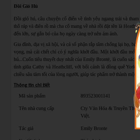
Đồi Gió Hú
Đồi gió hú, câu chuyện cổ điển về tình yêu ngang trái và tham
thô ráp và điên rồ mà cha cô mang về nhà rồi đặt tên là Heathc
đến lớn, sự gắn bó của họ ngày càng trở nên ám ảnh.
Gia đình, địa vị xã hội, và cả số phận rắp tâm chống lại họ, bả
vọng, mà cái chết chỉ có ý nghĩa khởi đầu. Một khởi đầu mới đ
hú...Cuốn tiểu thuyết duy nhất của Emily Brontë, là cuốn sách 
tình giũa Cathy và Heathcliff, với bối cảnh là đồng quê Yorksh
chiều sâu tăm tối của lòng người, giúp tác phẩm trở thành một t
Thông tin chi tiết
Mã sản phẩm
893523001141
Tên nhà cung cấp
Cty Văn Hóa & Truyền Thông
Việt.
Tác giả
Emily Bronte