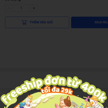
-
+
THÊM VÀO GIỎ
MUA NG