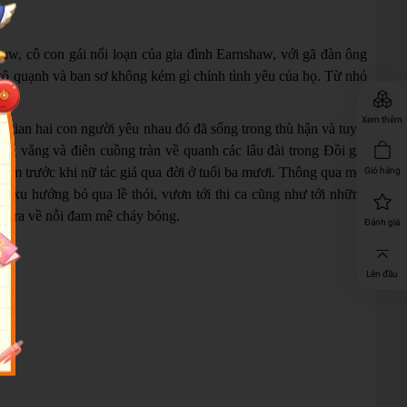
haw, cô con gái nổi loạn của gia đình Earnshaw, với gã đàn ông
h cô quạnh và ban sơ không kém gì chính tình yêu của họ. Từ nhỏ
Xem thêm
ời gian hai con người yêu nhau đó đã sống trong thù hận và tuyệt
ang vắng và điên cuồng tràn về quanh các lâu đài trong Đồi gió
 năm trước khi nữ tác giả qua đời ở tuổi ba mươi. Thông qua mối
Giỏ hàng
với xu hướng bỏ qua lề thói, vươn tới thi ca cũng như tới những
iết ra về nỗi đam mê cháy bỏng.
Đánh giá
Lên đầu