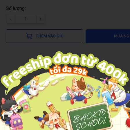
Số lượng:
-
+
THÊM VÀO GIỎ
MUA NG