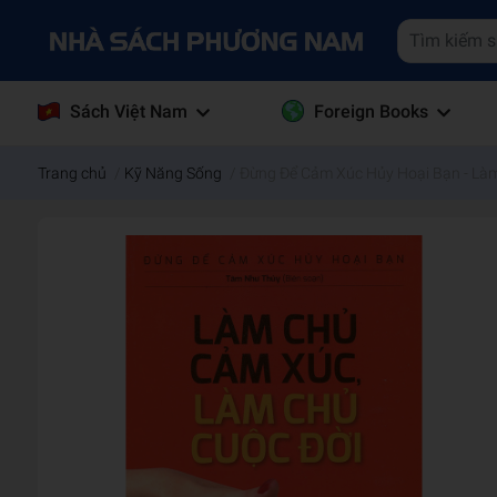
Sách Việt Nam
Foreign Books
Trang chủ
/
Kỹ Năng Sống
/
Đừng Để Cảm Xúc Hủy Hoại Bạn - Là