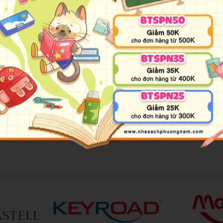
Chủ Cuộc Đời.
n của con người”, một vĩ nhân cũng nhận định: “Hoặc là bạn dẫn dắt số
âm lý quyết định cuộc đời, trạng thái tâm lý thực sự quan trọng, sức 
n người không thể tách rời cảm xúc, nó chính là sự phản ánh tâm lý th
ng ví dụ thực tiễn để trình bày và chứng thực trạng thái tâm lý có
… đồng thời đưa ra rất nhiều phương pháp và biện pháp hữu hiệu giúp 
 quả khi áp dụng và thực hành, từ đó độc giả có thể duy trì trạng thái
h một con người thành công, sở hữu tâm thế tốt nhất để trở thành một