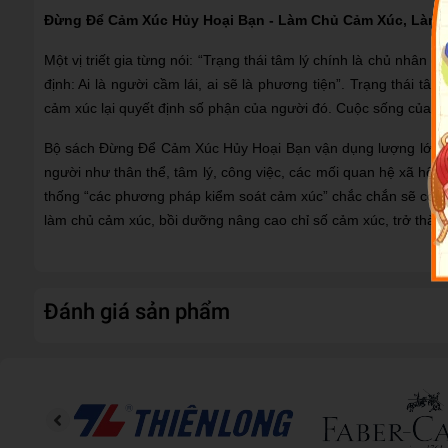
Đừng Để Cảm Xúc Hủy Hoại Bạn - Làm Chủ Cảm Xúc, Làm 
Một vị triết gia từng nói: “Trạng thái tâm lý chính là chủ nhâ
định: Ai là người cầm lái, ai sẽ là phương tiện”. Trạng thái t
cảm xúc lại quyết định số phận của người đó. Cuộc sống của co
Bộ sách Đừng Để Cảm Xúc Hủy Hoại Bạn vận dụng lượng lớn nhữ
người như thân thể, tâm lý, công việc, các mối quan hệ xã hội
thống “các phương pháp kiểm soát cảm xúc” chắc chắn sẽ có hiệu
làm chủ cảm xúc, bồi dưỡng nâng cao chỉ số cảm xúc, trở thàn
Đánh giá sản phẩm