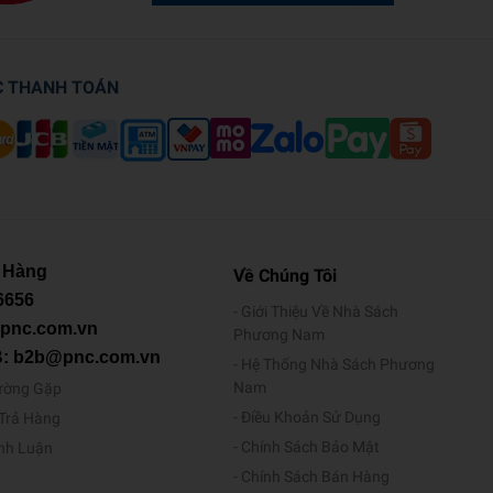
C THANH TOÁN
 Hàng
Về Chúng Tôi
6656
Giới Thiệu Về Nhà Sách
@pnc.com.vn
Phương Nam
B: b2b@pnc.com.vn
Hệ Thống Nhà Sách Phương
Nam
ường Gặp
Điều Khoản Sử Dụng
/Trả Hàng
Chính Sách Bảo Mật
ình Luận
Chính Sách Bán Hàng