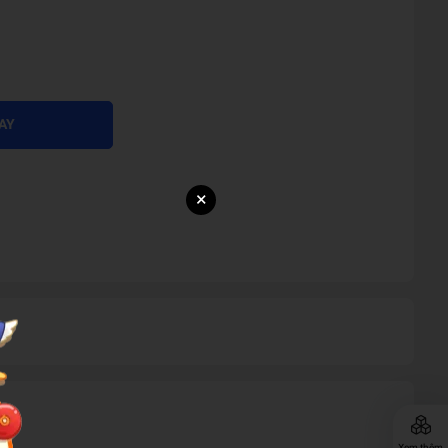
AY
×
Xem thêm