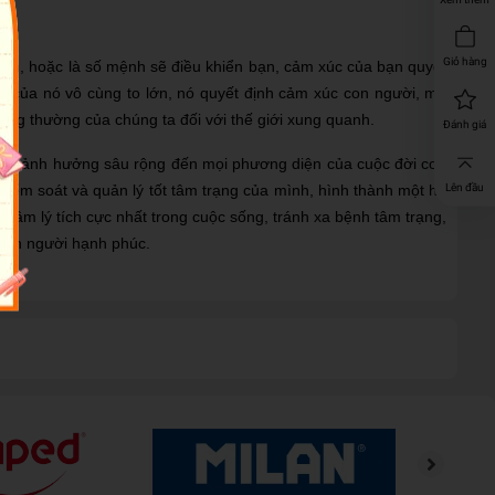
Giỏ hàng
 mệnh, hoặc là số mệnh sẽ điều khiển bạn, cảm xúc của bạn quyết
mạnh của nó vô cùng to lớn, nó quyết định cảm xúc con người, mà
ông thường của chúng ta đối với thế giới xung quanh.
Đánh giá
 tầm ảnh hưởng sâu rộng đến mọi phương diện của cuộc đời con
kiểm soát và quản lý tốt tâm trạng của mình, hình thành một hệ
Lên đầu
 tâm lý tích cực nhất trong cuộc sống, tránh xa bệnh tâm trạng,
 con người hạnh phúc.