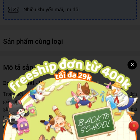
Nhiều khuyến mãi, ưu đãi
Sản phẩm cùng loại
×
Mô tả sản phẩm
Economics 101 - Kinh Tế Học Đời Sống
Trong đời sống hàng ngày, rất nhiều quyết định tưởng chừng đơn
giản như chi tiêu, tiết kiệm, lựa chọn công việc hay quản lý thời
gian… thực chất đều bị chi phối bởi những nguyên lý kinh tế mà
chúng ta ít khi nhận ra.
Cuốn sách “Kinh tế học đời sống” mang đến một góc nhìn thực tế
về cách các nguyên tắc kinh tế vận hành ngay trong những lựa