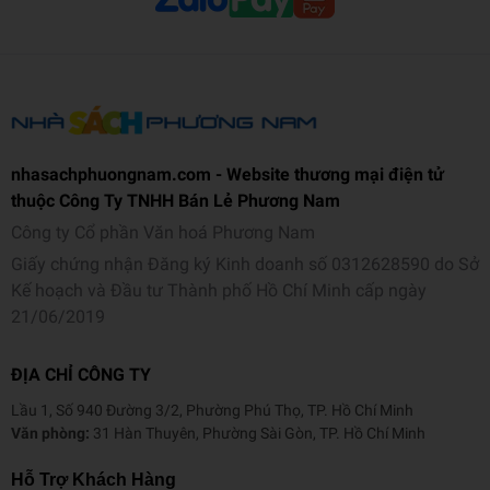
Năm XB
2026
Ngôn ngữ
Tiếng Việt
Trọng lượng (gr)
370
Kích thước (cm)
20.5 x 13 x 2
nhasachphuongnam.com - Website thương mại điện tử
thuộc Công Ty TNHH Bán Lẻ Phương Nam
Số trang
395
Công ty Cổ phần Văn hoá Phương Nam
Hình thức
Bìa mềm
Giấy chứng nhận Đăng ký Kinh doanh số 0312628590 do Sở
Kế hoạch và Đầu tư Thành phố Hồ Chí Minh cấp ngày
21/06/2019
ĐỊA CHỈ CÔNG TY
Lầu 1, Số 940 Đường 3/2, Phường Phú Thọ, TP. Hồ Chí Minh
Văn phòng:
31 Hàn Thuyên, Phường Sài Gòn, TP. Hồ Chí Minh
Hỗ Trợ Khách Hàng