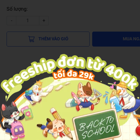
Số lượng:
-
+
THÊM VÀO GIỎ
MUA NG