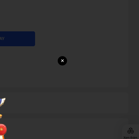
AY
×
Xem thêm