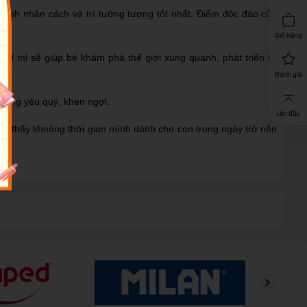
hình nhân cách và trí tưởng tượng tốt nhất. Điểm độc đáo của
Giỏ hàng
 tỉ mỉ sẽ giúp bé khám phá thế giới xung quanh, phát triển trí
Đánh giá
cũng yêu quý, khen ngợi.
Lên đầu
ảm thấy khoảng thời gian mình dành cho con trong ngày trở nên