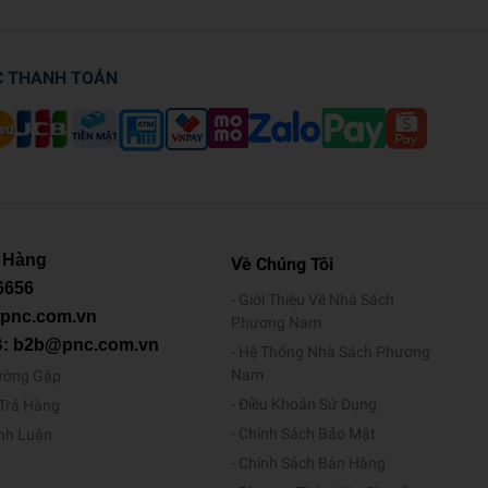
C THANH TOÁN
 Hàng
Về Chúng Tôi
6656
Giới Thiệu Về Nhà Sách
@pnc.com.vn
Phương Nam
B: b2b@pnc.com.vn
Hệ Thống Nhà Sách Phương
Nam
ường Gặp
Điều Khoản Sử Dụng
/Trả Hàng
Chính Sách Bảo Mật
ình Luận
Chính Sách Bán Hàng