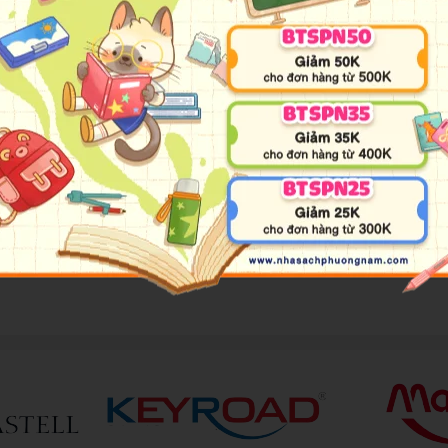
định là phương pháp giáo dục giúp con thông minh vượt trội, định 
ha mẹ dành ra mỗi ngày từ 15 đến 30 phút trước khi đi ngủ.
ng sáng, thế giới nhân vật gần gũi, giàu cảm xúc và tranh sinh động,
ống, sao cho để trở thành một bạn nhỏ thật ngoan và đáng yêu mà ai 
giữa bố mẹ và bé sẽ được thắt chặt hơn. Đồng thời, bố mẹ cũng sẽ c