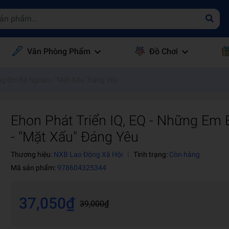
Văn Phòng Phẩm
Đồ Chơi
ững Em Bé Ngoan - "Mặt Xấu" Đáng Yêu
Ehon Phát Triển IQ, EQ - Những Em
- "Mặt Xấu" Đáng Yêu
Thương hiệu:
NXB Lao Động Xã Hội
|
Tình trạng:
Còn hàng
Mã sản phẩm:
978604325344
37,050₫
39,000₫