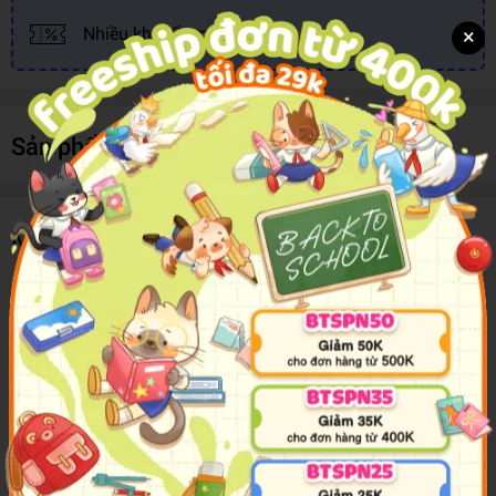
×
Nhiều khuyến mãi, ưu đãi
Sản phẩm cùng loại
Mô tả sản phẩm
Exclusive Architecture & Innovative Design
House design is evolving fast, following trends and the needs of our
society. There is always a myriad of design schemes to meet
diverse requirements; in other words, there is never a single
solution to make the most of a living space. This book explores
contemporary design and exclusive architecture.