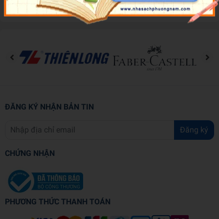
Đánh giá sản phẩm
ĐĂNG KÝ NHẬN BẢN TIN
Đăng ký
CHỨNG NHẬN
PHƯƠNG THỨC THANH TOÁN