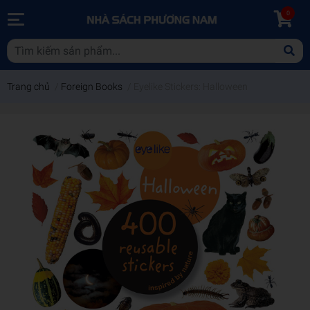
0
Trang chủ
/
Foreign Books
/
Eyelike Stickers: Halloween