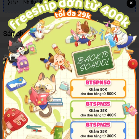
×
Nhiều khuyến mãi, ưu đãi
Sản phẩm cùng loại
Mô tả sản phẩm
Over 400 irresistible, reusable, and collectible stickers to
mix, match and trade!
Celebrate Halloween with bright, bold, photographic and
illustrated stickers featuring cats, bats, pumpkins, and so
much more. Whether on windows, notebooks, scrapbooks,
or seasonal decorations, these peel-and-place stickers are
perfect for creating your own work of art any time, anywhere!