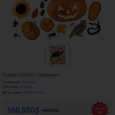
Eyelike Stickers: Halloween
Thương hiệu:
Workman
Tình trạng:
Còn hàng
Mã sản phẩm:
978076117089
160,550₫
Tiết kiệm
169,000₫
5%