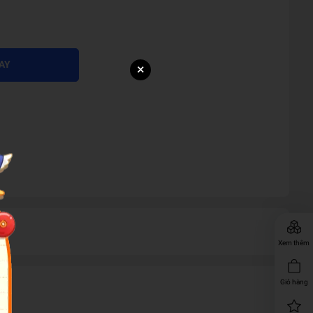
AY
×
Xem thêm
Giỏ hàng