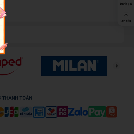
Đánh giá
Lên đầu
C THANH TOÁN