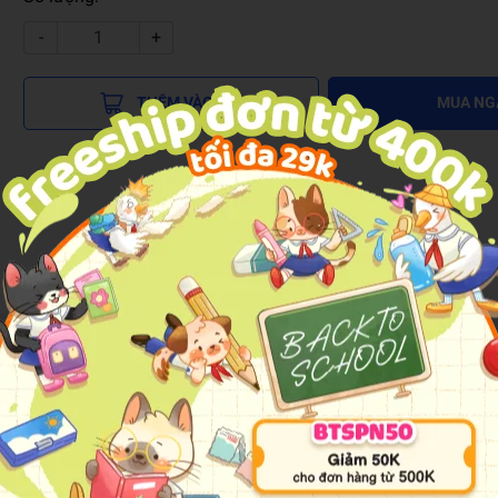
-
+
THÊM VÀO GIỎ
MUA NG