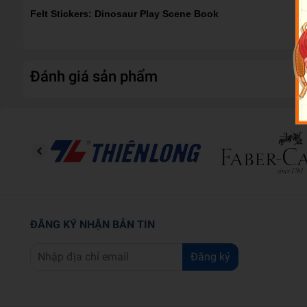
Felt Stickers: Dinosaur Play Scene Book
Đánh giá sản phẩm
ĐĂNG KÝ NHẬN BẢN TIN
Đăng ký