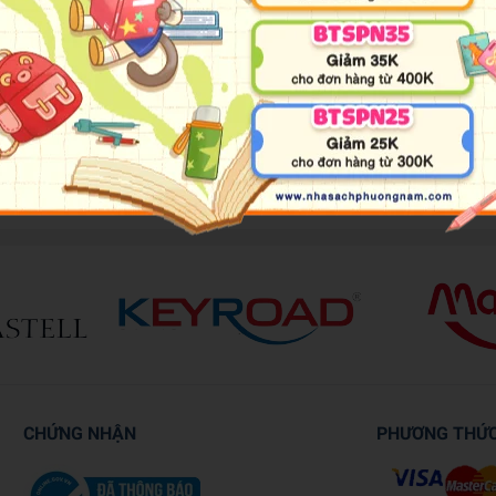
 the help of appealing, contemporary artwork. Each spread explores a
ll the body systems together.
CHỨNG NHẬN
PHƯƠNG THỨ