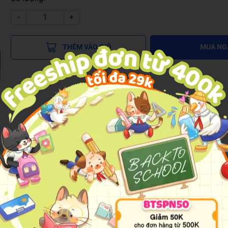
-
+
THÊM VÀO GIỎ
MUA NG