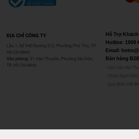
Hỗ Trợ Khách
ĐỊA CHỈ CÔNG TY
Hotline:
1900 
Lầu 1, Số 940 Đường 3/2, Phường Phú Thọ, TP.
Email: hotro
Hồ Chí Minh
Bán hàng B2
Văn phòng:
31 Hàn Thuyên, Phường Sài Gòn,
TP. Hồ Chí Minh
Các Câu Hỏi Th
Chính Sách Đổi
o
Quy Định Viết B
nhasachphuongnam.com - Bản quyền thuộc Công Ty TNHH Bán Lẻ Ph