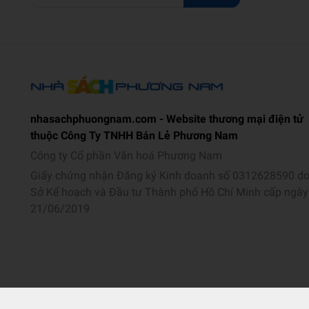
nhasachphuongnam.com - Website thương mại điện tử
thuộc Công Ty TNHH Bán Lẻ Phương Nam
Công ty Cổ phần Văn hoá Phương Nam
Giấy chứng nhận Đăng ký Kinh doanh số 0312628590 d
Sở Kế hoạch và Đầu tư Thành phố Hồ Chí Minh cấp ngày
21/06/2019
2025 © 