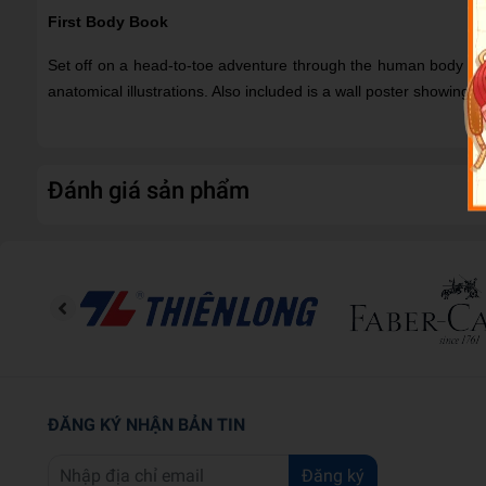
First Body Book
Set off on a head-to-toe adventure through the human body with
anatomical illustrations. Also included is a wall poster showing a
Đánh giá sản phẩm
ĐĂNG KÝ NHẬN BẢN TIN
Đăng ký