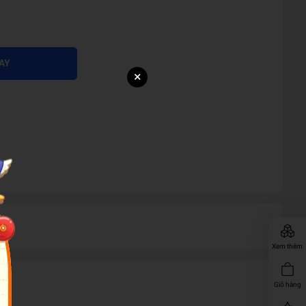
AY
×
Xem thêm
Giỏ hàng