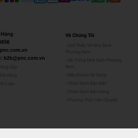
 Hàng
Về Chúng Tôi
6656
Giới Thiệu Về Nhà Sách
@pnc.com.vn
Phương Nam
B: b2b@pnc.com.vn
Hệ Thống Nhà Sách Phương
Nam
ường Gặp
Điều Khoản Sử Dụng
/Trả Hàng
Chính Sách Bảo Mật
ình Luận
Chính Sách Bán Hàng
Phương Thức Vận Chuyển
ương Nam