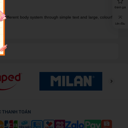
Đánh giá
 different body system through simple text and large, colourful
Lên đầu
C THANH TOÁN