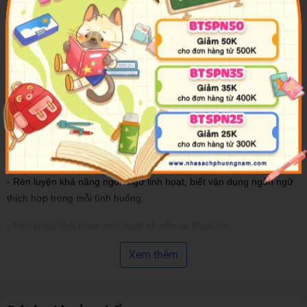
cuốn, bao hàm tổng quát các lĩnh vực phát triển tư duy cần thiết, sẽ
giúp trẻ:
- Phát huy tối đa khả năng nhận biết thế giới xung quanh, các hình
khối, đồ vật.
- Nâng cao khả năng sáng tạo và tư duy logic, giúp bé tạo ra
những “tác phẩm” độc đáo mang cá tính riêng.
- Nhận biết và phân biệt được chính xác giữa cơ thể người và động
vật.
- Rèn luyện khả năng ngôn ngữ linh hoạt, biết vận dụng ngôn ngữ
thích hợp trong mỗi tình huống.
- Rèn luyện thói quen sinh hoạt nề nếp và khoa học.
Bộ sách gồm các chủ đề :
Xem thêm
- First sticker book - Sách dán hình đầu đời cho bé - Sân bay