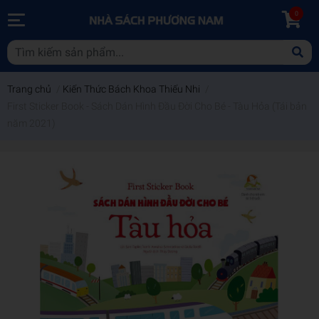
0
Trang chủ
/
Kiến Thức Bách Khoa Thiếu Nhi
/
First Sticker Book - Sách Dán Hình Đầu Đời Cho Bé - Tàu Hỏa (Tái bản
năm 2021)