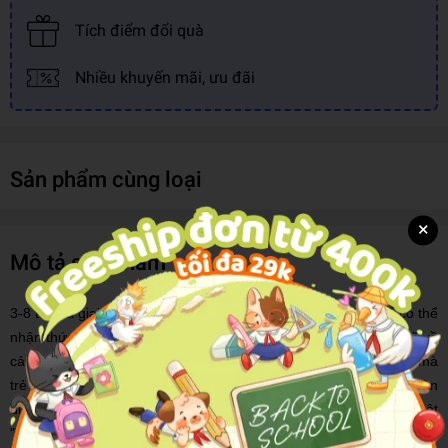
Tích điểm đổi quà
Nhiều khuyến mãi, ưu đãi
Sản phẩm cùng loại
×
Mô tả sản phẩm
3-8 tuổi là giai đoạn bộ não của trẻ phát triển nhanh nhất để có thể
nhận thức được màu sắc, hình khối, đồ vật, phát triển mạnh mẽ về
cả ngôn ngữ, tư duy logic và khả năng sáng tạo... Cũng bởi thế mà
trẻ cần có những "công cụ" phù hợp để có thể nâng cao được toàn
diện những kỹ năng của mình. Bộ sách
First sticker book
là một
"thiết kế" đặc biệt phù hợp cho trẻ ở độ tuổi này. Bộ sách gồm 6