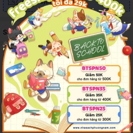
Nhiều khuyến mãi, ưu đãi
Sản phẩm cùng loại
Mô tả sản phẩm
Theo chân những người bạn mới trong cuộc phiêu lưu của
động vật qua các khung cảnh khác nhau bên trong! Các bé
sẽ thích khám phá từng mê cung bằng cách dùng ngón tay
lần theo dấu vết của chúng.
Đánh giá sản phẩm