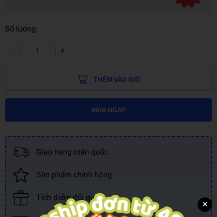
Số lượng:
-
+
THÊM VÀO GIỎ
MUA NGAY
Giao hàng toàn quốc
Sản phẩm chính hãng
Tích điểm đổi quà
×