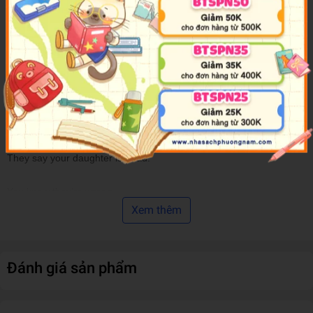
resonant tale of a mother’s unconditional love for her daughter. I
could not recommend this more!”
— Aimee Molloy,
New York
Times
bestselling author of
The Perfect Mother
“An absorbing treat.” –
PEOPLE Magazine
“The corporate malfeasance and shady conspiracies of John
Grisham, with the frank feminism of two rounded female
protagonists.”
—
Entertainment Weekly
They say your daughter is dead.
You know they’re wrong.
Xem thêm
When her fiancé’s private plane crashes in the Colorado Rockies,
everyone assumes Allison Carpenter is dead.
Đánh giá sản phẩm
But Maggie, Allison’s mother back home in Owl Creek, Maine,
refuses to believe them. Maggie knows her daughter – or she used
to, anyway. For the past two years, the two women have been