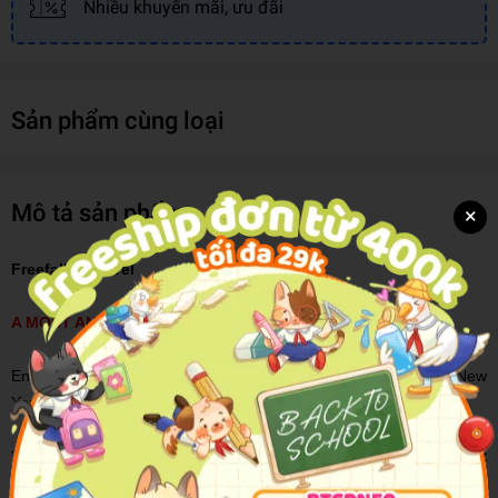
Nhiều khuyến mãi, ưu đãi
Sản phẩm cùng loại
Mô tả sản phẩm
×
Freefall: A Novel
A MOST ANTICIPATED BOOK OF 2019:
Entertainment Weekly
|
USA Today
|
Parade
|
Cosmopolitan
|
New
York Post
| PopSugar | Goodreads
“Jessica Barry’s
Freefall
is not only an enthralling, impossible-to-put
down mystery that keeps the pages flying, but it is also a gorgeous,