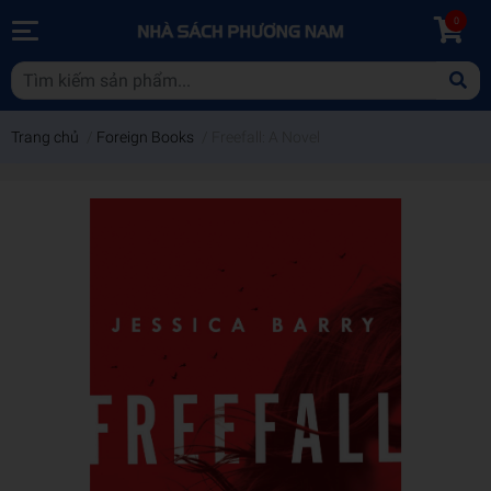
0
Trang chủ
/
Foreign Books
/
Freefall: A Novel