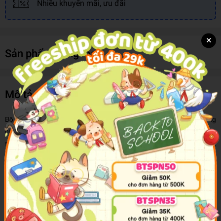
Nhiều khuyến mãi, ưu đãi
×
Sản phẩm cùng loại
Mô tả sản phẩm
Bộ sách đầy đủ gồm 06 cuốn lật mở Vẫn là sách màu với những
hình ảnh ngộ nghĩnh được giới thiệu đến cho các bé, nhưng bộ
sách 06 cuốn với 6 chủ đề: Vegetables - Rau củ; Toys - Đồ chơi;
Animals - Động vật; Transportation - Phương tiện giao thông;
Numbers - Số đếm; Fruits - Trái cây được Trí Việt books gửi đến
cho các bé hết sức đặc biệt. Mỗi cuốn sách đề được thiết kế với
các trang sách như một kho báu bí mật với vô khối những miếng lật
mở để bé tự mình khám phá. Với hình ảnh sinh động, tươi sáng,
trang sách được bồi 3 lớp giấy Ivory dày với các miếng lật nhiều