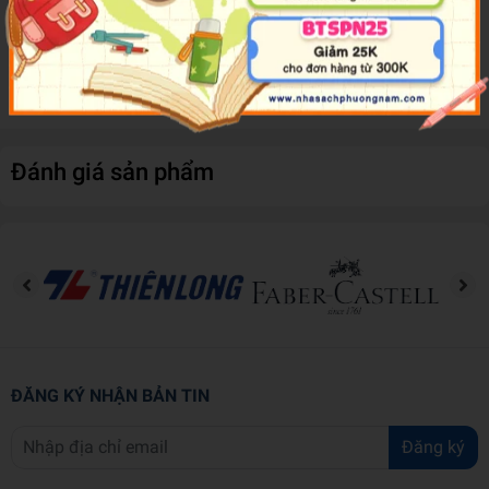
hình dạng sẽ giúp bé thoải mái có thể chơi đi chơi lại nhiều lần. Mỗi
cuốn sách được trình bày song ngữ Việt – Anh về một chủ đề riêng
biệt, giúp bé tăng vốn từ tiếng Việt và tiếng Anh một cách đơn giản,
hiệu quả.
Đánh giá sản phẩm
ĐĂNG KÝ NHẬN BẢN TIN
Đăng ký