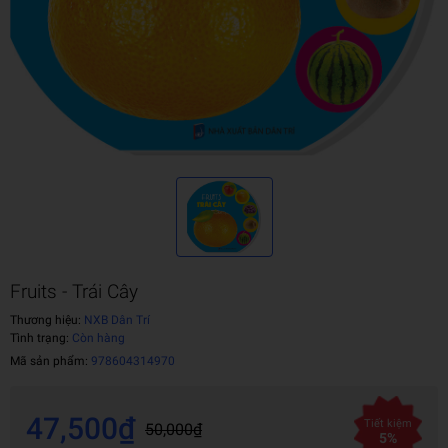
Fruits - Trái Cây
Thương hiệu:
NXB Dân Trí
Tình trạng:
Còn hàng
Mã sản phẩm:
978604314970
47,500₫
Tiết kiệm
50,000₫
5%