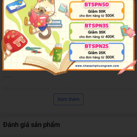
nhưng rồi những bức bối, tủi hờn, bế tắc trong cuộc sống bắt đầu
tác động thô bạo và làm méo mó từng phận người dù họ vẫn luôn
cố gắng chống cự. “Tôi tìm thấy ở ba tôi sức chịu đựng khủng
khiếp, chịu đựng, chôn chặt, im lặng và tôi thấy phải viết ra những
gì mình đã sống, đã chôn chặt, nếu không, sẽ không chịu nổi”.
Với
Gã Du Đãng Chúng Ta Đang Lùng Kiếm
, chiến tranh không
bao giờ kết thúc, cho dù trên danh nghĩa, nó đã lùi xa. Và những
mảnh vỡ của nó vẫn luôn còn lưu trú trong đất đai, cỏ cây, trong
những sâu xa vô thức cùng ý thức của con người.
------
“Một sự gợi nhắc tuyệt vời về nỗi buồn và khát vọng của những
phận người… Nhói lòng và xúc động… Sâu sắc như một câu
Xem thêm
chuyện cổ, trầm ẩn như một áng thơ xưa”.
– New York Times
Đánh giá sản phẩm
“Một câu chuyện chi tiết và cảm động về một gia đình thuyền nhân
người Việt ở đất Mỹ, được thể hiện đầy tinh tế qua lớp vỏ ngôn từ