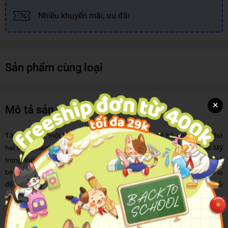
Nhiều khuyến mãi, ưu đãi
Sản phẩm cùng loại
×
Mô tả sản phẩm
Tác phẩm là một lát cắt sâu về đời sống của thế hệ người Việt thứ
hai trong hành trình vật lộn để trưởng thành và hội nhập tại đất Mỹ
trong thời hậu chiến. Nhân vật chính trong truyện là “Tôi” – một cô
bé 6 tuổi theo ba mình lên thuyền vượt biên cùng dòng người xa lạ
để tìm cuộc sống mới, bỏ lại mẹ cô cùng người anh trai bị chết đuối
cách đó không lâu nơi làng chài xơ xác, mặn mùi muối biển.
Sau vài năm bôn ba, cuối cùng gia đình họ cũng được đoàn tụ,