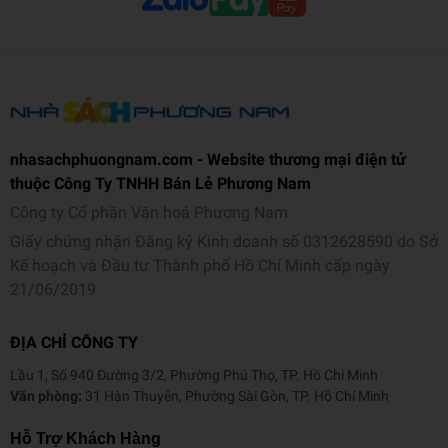
của mình.
Cuốn tiểu thuyết đầu tay của cô, Gã du đãng chúng ta đang lùng
kiếm xuất bản năm 2001, nhận được nhiều giải thưởng uy tín như
Guggenheim Fellowship (2004), USA Fellowship (2008).
nhasachphuongnam.com - Website thương mại điện tử
thuộc Công Ty TNHH Bán Lẻ Phương Nam
Công ty Cổ phần Văn hoá Phương Nam
Giấy chứng nhận Đăng ký Kinh doanh số 0312628590 do Sở
Kế hoạch và Đầu tư Thành phố Hồ Chí Minh cấp ngày
21/06/2019
ĐỊA CHỈ CÔNG TY
Lầu 1, Số 940 Đường 3/2, Phường Phú Thọ, TP. Hồ Chí Minh
Văn phòng:
31 Hàn Thuyên, Phường Sài Gòn, TP. Hồ Chí Minh
Hỗ Trợ Khách Hàng