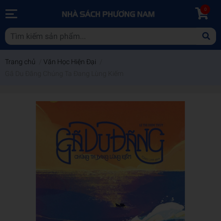
0
Trang chủ
/
Văn Học Hiện Đại
/
Gã Du Đãng Chúng Ta Đang Lùng Kiếm