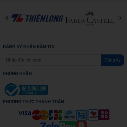
Năm XB
2023
Ngôn ngữ
Tiếng Anh
Trọng lượng (gr)
340
ĐĂNG KÝ NHẬN BẢN TIN
Kích thước (cm)
28.5 x 1.3 x 22.5
Đăng ký
Số trang
42
CHỨNG NHẬN
Hình thức
Bìa mềm
PHƯƠNG THỨC THANH TOÁN