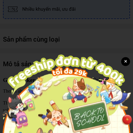
Nhiều khuyến mãi, ưu đãi
Sản phẩm cùng loại
×
Mô tả sản phẩm
Gem Sticker Activity Book - Farm Friends
There's always something exciting happening on the farm!
The animals are ready to meet you, the puzzles are waiting to be
solved, and every page is filled with opportunities to create,
explore, and have fun. Children can add sparkle to farmyard scenes,
complete engaging activities, and uncover new surprises as they
journey through this lively countryside world.