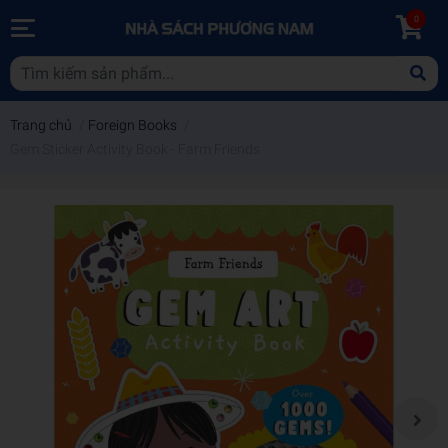
0
Trang chủ
/
Foreign Books
/
Gem Sticker Activity Book - Farm Friends