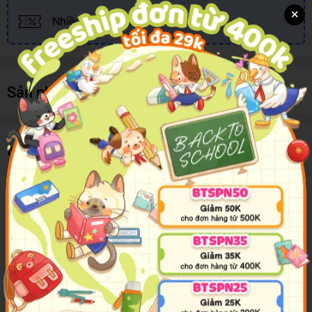
×
Nhiều khuyến mãi, ưu đãi
Sản phẩm cùng loại
Mô tả sản phẩm
Geronimo Stilton Classic Tales #2: Little Women
here were never four sisters more different than
the March mice.
There's ladylike Meg: rambunctious Jo; sweet, shy Beth; and
delicate but determined Amy. Together with their next-door
neighbour and friend, Laurie, these four mice spend their days
laughing, playing and growing up
together.