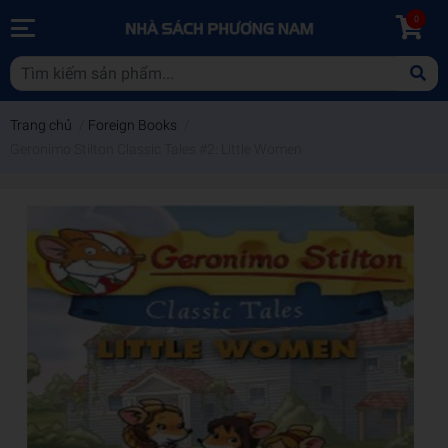
0
Trang chủ
/
Foreign Books
/
Geronimo Stilton Classic Tales #2: Little Women