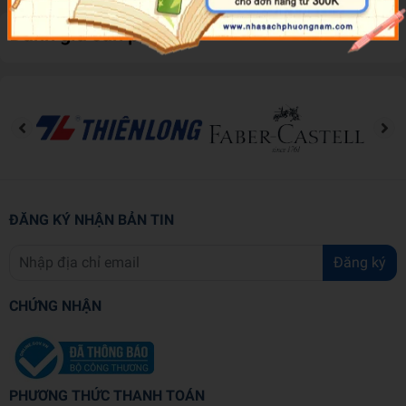
Đánh giá sản phẩm
ĐĂNG KÝ NHẬN BẢN TIN
Đăng ký
CHỨNG NHẬN
PHƯƠNG THỨC THANH TOÁN