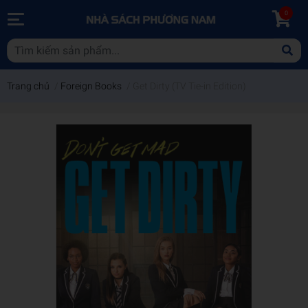
0
Trang chủ
/
Foreign Books
/
Get Dirty (TV Tie-in Edition)