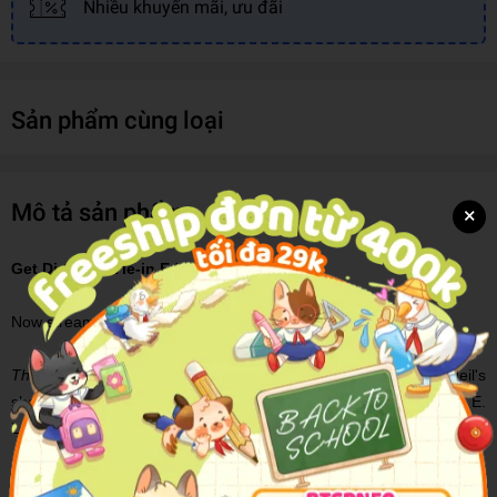
Nhiều khuyến mãi, ưu đãi
Sản phẩm cùng loại
Mô tả sản phẩm
×
Get Dirty (TV Tie-in Edition)
Now streaming on Netflix and BBC iPlayer!
The Breakfast Club
meets
Pretty Little Liars
in Gretchen McNeil's
sharp and thrilling sequel to
Get Even
. Perfect for fans of E.
Lockhart, Karen M. McManus, and Maureen Johnson.
The members of Don't Get Mad aren't just mad anymore . . .