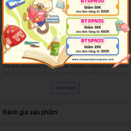
they're afraid. And with Margot in a coma and Bree under house
arrest, it's up to Olivia and Kitty to try to catch their deadly
tormentor.
But just as the girls are about to go on the offensive, Ed the Head
reveals a shocking secret that turns all their theories upside down.
The killer could be anyone, and this time he—or she—is out for
more than just revenge.
The girls desperately try to discover the killer's identity as their own
lives are falling apart: Donté is pulling away from Kitty and seems to
be hiding a secret of his own, Bree is sequestered under the
watchful eye of her mom’s bodyguard, and Olivia's mother is on an
Xem thêm
emotional downward spiral.
The killer is closing in, the threats are becoming more personal,
Đánh giá sản phẩm
and when the police refuse to listen, the girls have no choice but to
confront their anonymous “friend” . . . or die trying.