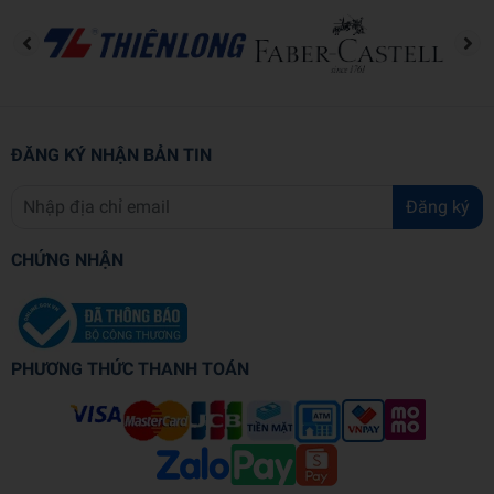
ĐĂNG KÝ NHẬN BẢN TIN
Đăng ký
CHỨNG NHẬN
PHƯƠNG THỨC THANH TOÁN