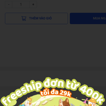
-
+
THÊM VÀO GIỎ
MUA NG