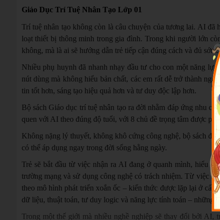
Giáo Dục Trí Tuệ Nhân Tạo Lớp 01
Trí tuệ nhân tạo không còn là câu chuyện của tương lai. AI đã h
loạt thiết bị thông minh trong gia đình. Trong khi người lớn c
không, mà là ai sẽ hướng dẫn trẻ tiếp cận đúng cách và đủ sớm.
Nhiều phụ huynh đã nhanh nhạy đầu tư cho con một năng lực qu
nút dùng mà không hiểu bản chất, các em rất dễ trở thành ngườ
tin tốt hơn, sáng tạo hiệu quả hơn và tư duy độc lập hơn.
Bộ sách Giáo dục trí tuệ nhân tạo ra đời nhằm đáp ứng nhu cầu 
quen với AI theo đúng độ tuổi, với 8 chủ đề trọng tâm được phâ
Không nặng lý thuyết, không khô cứng công nghệ, bộ sách được
có thể áp dụng ngay trong đời sống hằng ngày.
Trẻ sẽ bắt đầu từ việc nhận ra AI đang ở quanh mình, hiểu các
trường mạng và sử dụng công nghệ có trách nhiệm. Từ việc làm 
theo mô hình phát triển xoắn ốc – kiến thức được lặp lại ở cấp
dữ liệu, thuật toán, tư duy logic và năng lực tính toán – những n
Trong một thế giới mà nhiều nghề nghiệp sẽ thay đổi bởi AI, 