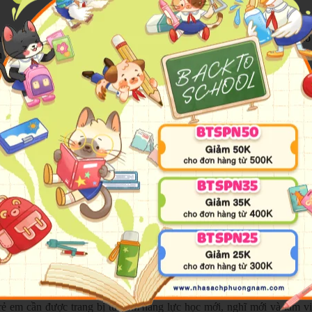
iện diện trong công cụ tìm kiếm, video trẻ em xem mỗi ngày, trợ lý ảo 
òn đang học cách thích nghi, thì trẻ em hôm nay đã lớn lên giữa môi t
an trọng của thời đại mới: hiểu công nghệ, biết sử dụng AI thông m
i tiêu dùng thụ động trong thế giới số. Ngược lại, nếu được định hướn
cấp thiết đó. Bộ sách gồm 6 cuốn dành cho học sinh từ lớp 1 đến lớp 6
n bổ khoa học trong từng đơn vị bài học, giúp học sinh dễ dàng tiếp cậ
 xây dựng theo phương pháp lấy thực hành làm trung tâm, chuyển hóa
h dữ liệu vận hành, học cách đặt câu hỏi thông minh, tìm kiếm thông
quen với AI ở lớp 1 đến khả năng từng bước xây dựng tư duy hệ thống
 độ cao hơn qua từng năm học, phù hợp với năng lực nhận thức của từng
ền tảng cốt lõi để sử dụng AI hiệu quả trong tương lai.
trẻ em cần được trang bị từ sớm năng lực học mới, nghĩ mới và làm vi