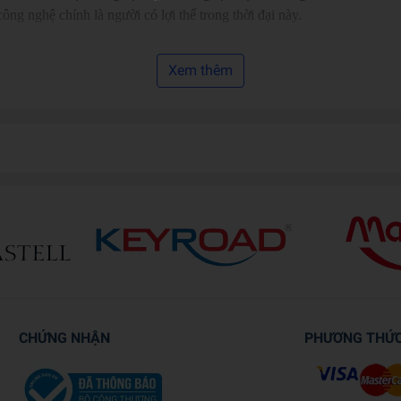
ông nghệ chính là người có lợi thế trong thời đại này.
Xem thêm
uổi tại Việt Nam.
rõ ràng.
ết đến ứng dụng.
nặng lý thuyết.
ố.
 đường hiện đại.
học và trung tâm STEM.
CHỨNG NHẬN
PHƯƠNG THỨ
g lành mạnh.
g sống.