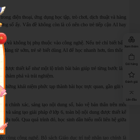
trong điện thoại, ứng dụng học tập, trò chơi, dịch thuật và hàng
rường số ấy. Vấn đề không còn là có nên cho trẻ tiếp cận AI hay
inh và không bị phụ thuộc vào công nghệ. Nếu trẻ chỉ biết bấm
Xem thêm
g đúng từ sớm, trẻ sẽ biết dùng AI để học nhanh hơn, tìm thông
Giỏ hàng
, được thiết kế như một lộ trình bài bản giúp trẻ từng bước làm
n, khám phá và trải nghiệm.
Đánh giá
 những khái niệm phức tạp thành bài học trực quan, gần gũi và
Lên đầu
 tin chính xác, sáng tạo nội dung số, bảo vệ bản thân trên môi
 và sáng tạo giải pháp ở lớp 6, toàn bộ nội dung được thiết kế
 lứa tuổi. Qua quá trình đó, học sinh dần hiểu mối liên hệ giữa
ệc cùng công nghệ. Bộ sách Giáo dục trí tuệ nhân tạo chính là