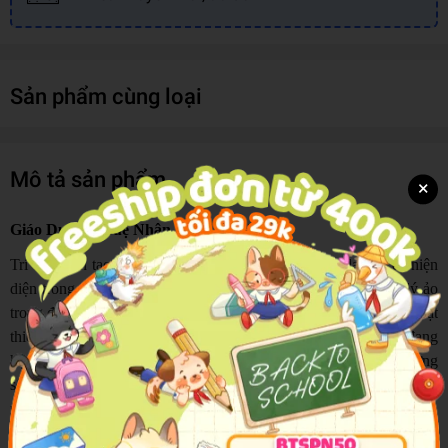
Sản phẩm cùng loại
Mô tả sản phẩm
×
Giáo Dục Trí Tuệ Nhân Tạo Lớp 03
Trí tuệ nhân tạo không còn là câu chuyện của tương lai. AI đã hiện
diện trong công cụ tìm kiếm, video trẻ em xem mỗi ngày, trợ lý ảo
trong điện thoại, ứng dụng học tập, trò chơi, dịch thuật và hàng loạt
thiết bị thông minh trong gia đình. Trong khi người lớn còn đang
học cách thích nghi, thì trẻ em hôm nay đã lớn lên giữa môi trường
số ấy. Vấn đề không còn là có nên cho trẻ tiếp cận AI hay không,
mà là ai sẽ hướng dẫn trẻ tiếp cận đúng cách và đủ sớm.
Nhiều phụ huynh đã nhanh nhạy đầu tư cho con một năng lực quan