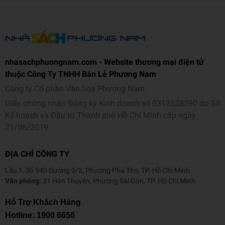
tại Việt Nam.
- Gồm 6 cuốn tương ứng từ lớp 1 đến lớp 6, có lộ trình học tập rõ
ràng.
- Nội dung chuẩn hóa theo độ tuổi, tăng dần mức độ từ nhận biết
đến ứng dụng.
nhasachphuongnam.com - Website thương mại điện tử
thuộc Công Ty TNHH Bán Lẻ Phương Nam
- Học qua trải nghiệm, thực hành và tình huống gần gũi thay vì
Công ty Cổ phần Văn hoá Phương Nam
nặng lý thuyết.
Giấy chứng nhận Đăng ký Kinh doanh số 0312628590 do Sở
- Kết hợp kiến thức AI với kỹ năng số, tư duy logic và an toàn số.
Kế hoạch và Đầu tư Thành phố Hồ Chí Minh cấp ngày
- Thiết kế trực quan, ngôn ngữ dễ hiểu, phù hợp môi trường học
21/06/2019
đường hiện đại.
- Tài liệu tham khảo giá trị cho phụ huynh, giáo viên, trường học và
ĐỊA CHỈ CÔNG TY
trung tâm STEM.
Lầu 1, Số 940 Đường 3/2, Phường Phú Thọ, TP. Hồ Chí Minh
Văn phòng:
31 Hàn Thuyên, Phường Sài Gòn, TP. Hồ Chí Minh
CUỐN SÁCH PHÙ HỢP VỚI ĐỐI TƯỢNG ĐỘC GIẢ
Hỗ Trợ Khách Hàng
- Học sinh từ lớp 1 đến lớp 6.
Hotline:
1900 6656
- Phụ huynh mong muốn con tiếp cận công nghệ sớm theo hướng