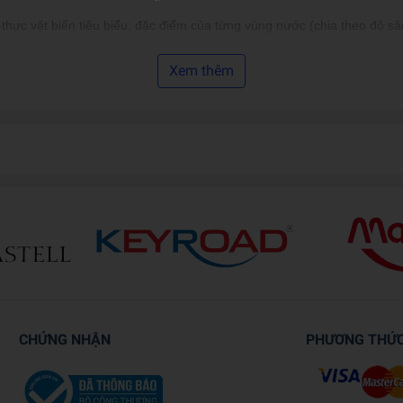
hực vật biển tiêu biểu; đặc điểm của từng vùng nước (chia theo độ sâu
rụ; các quy tắc cơ bản mô tả bản chất của thế giới xung quanh chúng ta
Xem thêm
bào; các hệ cơ quan
dung kiến thức thông thường mà còn gửi gắm những lời nhắn nhủ về c
lớn lên (tương lai của du hành không gian và khoa học nghiên cứu/phá
 sự đam mê tìm hiểu ở các độc giả nhí. Mà, sách cho những mầm non của 
ọc. Dominic cũng làm những video giải thích về khoa học trên kênh Y
n ngành vật lý về các thiết bị lượng tử năm 2010. Hiện ông đang làm v
hợp tác với nhiều đơn vị xuất bản nổi tiếng như Penguin, BBC, New Yor
CHỨNG NHẬN
PHƯƠNG THỨ