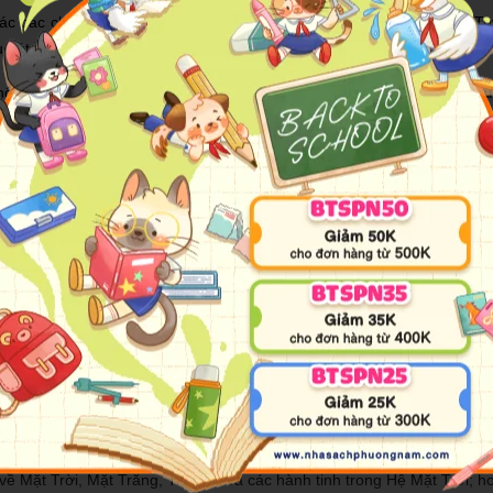
ác các chủ đề khoa học: đại dương, vật lý, cơ thể người và vũ trụ.
hút đối với độc giả nhí lứa tuổi tiểu học.
ông chỉ với trẻ nhỏ mà đôi khi với cả người lớn. Bộ
Giáo sư Mèo Siêu
hững yếu tố hấp dẫn trước hết đối với con mắt trẻ nhỏ. Tin rằng sẽ 
 chính là Giáo sư Mèo cùng các đồng đội trong quá trình tham gia nh
hường thấy là chỉ đưa ra các số liệu hay thông tin khô cứng. Sau kh
ải những kiến thức đã đọc cho các bạn hay các em của mình. Bởi trí t
hận ở không ít quốc gia, được dịch ra tới gần 20 thứ tiếng. Cuốn Phi
í Khám phá không gian còn được khai thác sâu hơn thành game điện th
ạt được.
ơ bản nhất ở mỗi chủ đề; diễn giải đơn giản, dễ hiểu, phù hợp việc tạ
 về Mặt Trời, Mặt Trăng, Trái Đất và các hành tinh trong Hệ Mặt Trời; h