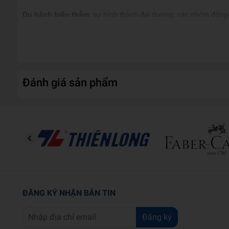
Du hành biển thẳm
: sự hình thành đại dương; các nhóm động-t
Thám hiểm thế giới nguyên tử
: các quy luật cơ bản của vũ t
Phiêu lưu trong cơ thể người
: khái quát về cơ thể sống; tế 
Đặc biệt, ở mỗi cuốn sách, tác giả đều không chỉ đưa ra nội 
Đánh giá sản phẩm
các lĩnh vực mà chính các em nhỏ cũng có thể tự tìm hiểu khi 
vật lý…), khiến bộ sách có tính gợi mở, thôi thúc trí tò mò và
Thông tin tác giả
Tiến sĩ Dominic Walliman
là nhà vật lý kiêm cây viết khoa h
nghiên cứu tính toán lượng tử, ông lấy được bằng Tiến sĩ chuyê
Ben Newman
là nghệ sĩ minh họa đạt nhiều giải thưởng, từng 
ĐĂNG KÝ NHẬN BẢN TIN
Đăng ký