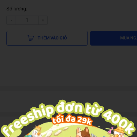
Số lượng:
-
+
THÊM VÀO GIỎ
MUA NG