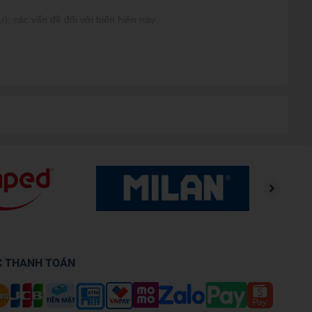
); các vấn đề đối với biển hiện nay
ác vấn đề như sự ô nhiễm biển, chế độ ăn uống… hay đề cập đến
t triển cơ thể con người, những kiến thức rộng mở của thế giới
tương lai thì còn điều gì cần hơn thế?
ouTube của ông: Domain of Science. Dominic tập trung vào việc
iệc tại D-Wave Systems Inc.
k Times.
C THANH TOÁN