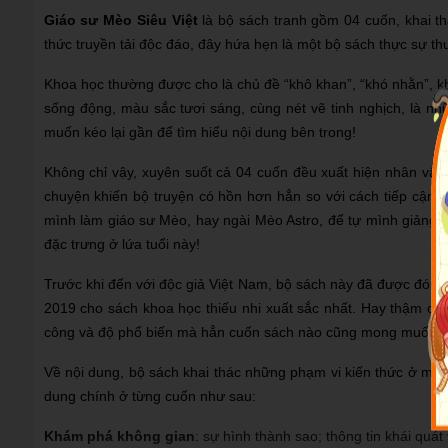
Giáo sư Mèo Siêu Việt
là bộ sách tranh gồm 04 cuốn, khai th
thức truyền tải độc đáo, đây hứa hẹn là một bộ sách thực sự thu 
Khoa học thường được cho là chủ đề “khô khan”, “khó nhằn”, kh
sống động, màu sắc tươi sáng, cùng nét vẽ tinh nghịch, là n
muốn kéo lại gần để tìm hiểu nội dung bên trong!
Không chỉ vậy, xuyên suốt cả 04 cuốn đều xuất hiện nhân vật
chuyện khiến bộ truyện có hồn hơn hẳn so với cách tiếp cận t
mình làm giáo sư Mèo, hay ngài Mèo Astro, để tự mình giảng gi
đặc trưng ở lứa tuổi này!
Trước khi đến với độc giả Việt Nam, bộ sách này đã được đón n
2019 cho sách khoa học thiếu nhi xuất sắc nhất. Hay thậm ch
công và độ phổ biến mà hẳn cuốn sách nào cũng mong muốn đ
Về nội dung, bộ sách khai thác những phạm vi kiến thức ở mức c
dung chính ở từng cuốn như sau:
Khám phá không gian
: sự hình thành sao; thông tin khái quát