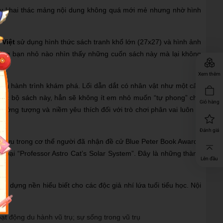
 Tuy khai thác mảng nội dung không quá mới mẻ nhưng nhờ hình
 Việt
sử dụng hình thức sách tranh khổ lớn (27x27) và hình ảnh
không bạn nhỏ nào nhìn thấy những cuốn sách này mà lại không
Xem thêm
ững hành trình khám phá. Lối dẫn dắt có nhân vật như một câu
i đọc bộ sách này, hẳn sẽ không ít em nhỏ muốn “tự phong” cho
Giỏ hàng
ưởng tượng và niềm yêu thích đối với trò chơi phân vai luôn là
Đánh giá
êu lưu trong cơ thể người đã nhận đề cử Blue Peter Book Awards
oại “Professor Astro Cat’s Solar System”. Đây là những thành
Lên đầu
o dựng nền hiểu biết cho các độc giả nhí lứa tuổi tiểu học. Nội
oạt động du hành vũ trụ; sự sống trong vũ trụ