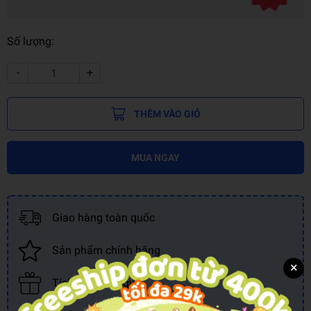
Số lượng:
-
+
THÊM VÀO GIỎ
MUA NGAY
Giao hàng toàn quốc
Sản phẩm chính hãng
×
Tích điểm đổi quà