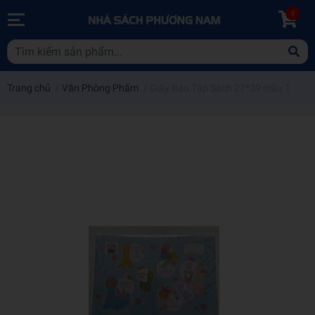
0
Trang chủ
/
Văn Phòng Phẩm
/
Giấy Bao Tập Sách 27*39 mẫu 1