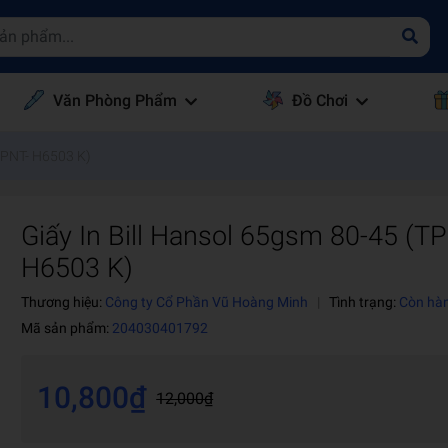
Văn Phòng Phẩm
Đồ Chơi
(TPNT- H6503 K)
Giấy In Bill Hansol 65gsm 80-45 (T
H6503 K)
Thương hiệu:
Công ty Cổ Phần Vũ Hoàng Minh
|
Tình trạng:
Còn hà
Mã sản phẩm:
204030401792
10,800₫
12,000₫