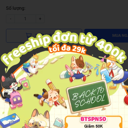
Số lượng:
-
+
THÊM VÀO GIỎ
MUA NG