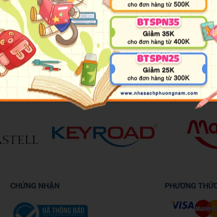
ông nhiệt được quấn bên trong, mặt nhiệt được quấn ra ngoài
OS, ATM
CHỨNG NHẬN
PHƯƠNG THỨ