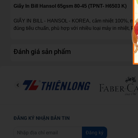
Giấy In Bill Hansol 65gsm 80-45 (TPNT- H6503 K)
GIẤY IN BILL - HANSOL - KOREA, cảm nhiệt 100%, mặt kh
đúng tiêu chuẩn, phù hợp với nhiều loại máy in nhiệt, P
Đánh giá sản phẩm
ĐĂNG KÝ NHẬN BẢN TIN
Đăng ký