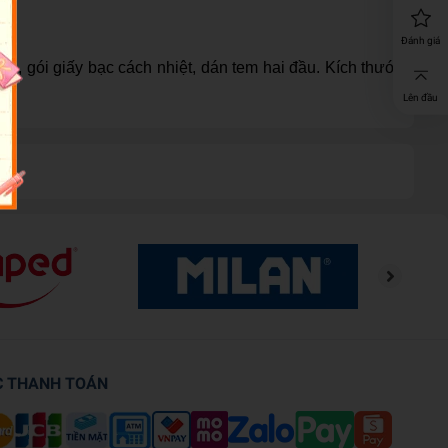
Đánh giá
, gói giấy bạc cách nhiệt, dán tem hai đầu. Kích thước
Lên đầu
C THANH TOÁN