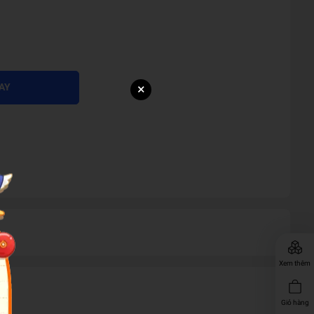
×
AY
Xem thêm
Giỏ hàng