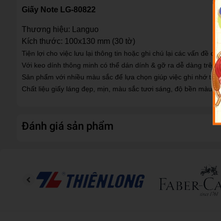
Giấy Note LG-80822
Thương hiệu: Languo
Kích thước: 100x130 mm (30 tờ)
Tiện lợi cho việc lưu lại thông tin hoặc ghi chú lại các vấn đề cầ
Với keo dính thông minh có thể dán dính & gỡ ra dễ dàng trên m
Sản phẩm với nhiều màu sắc để lựa chọn giúp việc ghi nhớ trở
Chất liệu giấy láng đẹp, mịn, màu sắc tươi sáng, độ bền màu c
Đánh giá sản phẩm