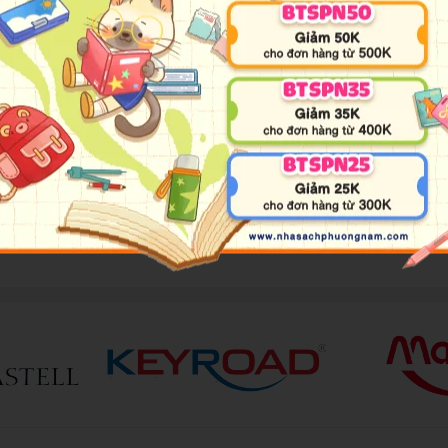
n nhớ giúp quản lý thống kê, lập kế hoạch, lưu trữ trong thời gian dài.
ọi chất liệu mà không để lại dấu keo.
 nên thú vị hơn nhờ những màu sắc rực rỡ cho không gian làm việc, họ
ao không bị phai màu.