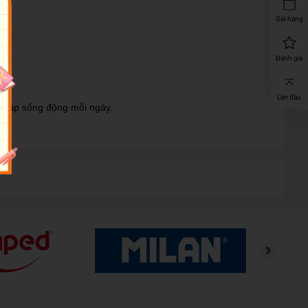
Giỏ hàng
Đánh giá
Lên đầu
c tập sống động mỗi ngày.