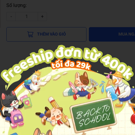
Số lượng:
-
+
THÊM VÀO GIỎ
MUA NG