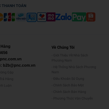
C THANH TOÁN
 Hàng
Về Chúng Tôi
6656
Giới Thiệu Về Nhà Sách
@pnc.com.vn
Phương Nam
B: b2b@pnc.com.vn
Hệ Thống Nhà Sách Phương
Nam
ường Gặp
Điều Khoản Sử Dụng
/Trả Hàng
Chính Sách Bảo Mật
ình Luận
Chính Sách Bán Hàng
Phương Thức Vận Chuyển