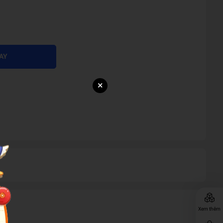
AY
×
Xem thêm