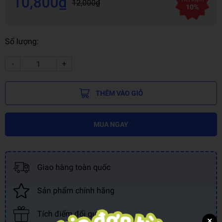
10,800₫
12,000₫
10%
Số lượng:
-
+
THÊM VÀO GIỎ
MUA NGAY
Giao hàng toàn quốc
Sản phẩm chính hãng
Tích điểm đổi quà
×