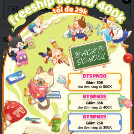
Nhiều khuyến mãi, ưu đãi
Sản phẩm cùng loại
Mô tả sản phẩm
Giấy Thủ Công Màu Có Keo 7 Tờ/Xấp
Giấy màu thủ công cho các bé tiểu học thực hành thể hiện
khả năng sáng tạo và khéo tay của mình trong giờ học ở
lớp.
Đánh giá sản phẩm