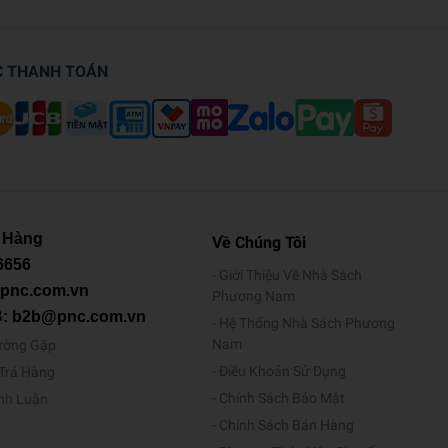
C THANH TOÁN
 Hàng
Về Chúng Tôi
6656
Giới Thiệu Về Nhà Sách
@pnc.com.vn
Phương Nam
B: b2b@pnc.com.vn
Hệ Thống Nhà Sách Phương
Nam
ường Gặp
Điều Khoản Sử Dụng
/Trả Hàng
Chính Sách Bảo Mật
ình Luận
Chính Sách Bán Hàng