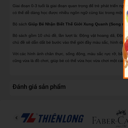
Giai đoạn 0-3 tuổi là giai đoạn quan trọng để trẻ phát triển ng
có thể dễ dàng học được nhiều ngôn ngữ cùng lúc trong một th
Bộ sách
Giúp Bé Nhận Biết Thế Giới Xung Quanh (Song ngữ
Bộ sách gồm 10 chủ đề, lần lượt là: Động vật hoang dã, Động
chủ đề sẽ dẫn dắt bé bước vào thế giới đầy màu sắc, hình dạng
Với các hình ảnh chân thực, sống động, màu sắc rực rỡ, bắt mắ
cũng vừa là đồ chơi, giúp bé có thể vừa học vừa chơi một cách t
Đánh giá sản phẩm