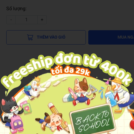
Số lượng:
-
+
THÊM VÀO GIỎ
MUA NG