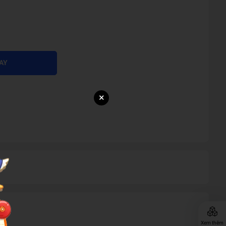
AY
×
Xem thêm