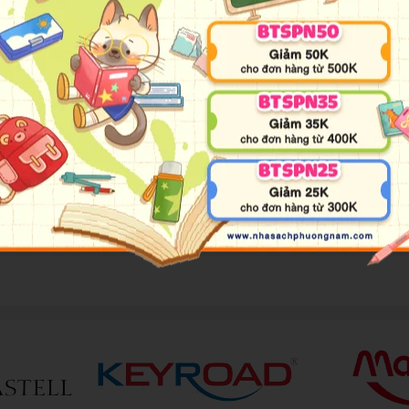
ôn ngữ. Bởi khi đó, bé đã sẵn sàng để tiếp thu và học hỏi ngôn ngữ từ
ời gian ngắn.
 Anh-Việt)
là cuốn từ điển bằng hình ảnh đầu tiên giúp bé tiếp cận v
 vật nuôi, Rau củ quả, Đồ dùng hàng ngày, Đồ chơi, Trang phục, Phươ
 và sự vật phong phú, từ đó giúp bé bước đầu xây dựng vốn từ, nhận 
t, thiết kế thân thiện bằng giấy bìa cứng, bộ
Giúp Bé Nhận Biết T
hú vị.