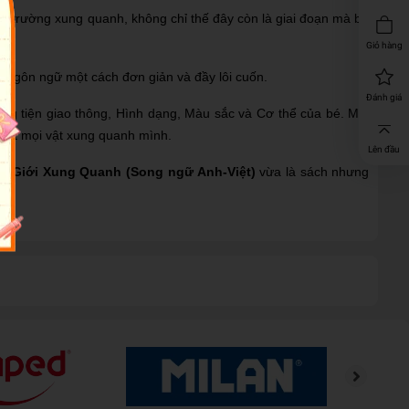
 môi trường xung quanh, không chỉ thế đây còn là giai đoạn mà bé
Giỏ hàng
ới ngôn ngữ một cách đơn giản và đầy lôi cuốn.
Đánh giá
ng tiện giao thông, Hình dạng, Màu sắc và Cơ thể của bé. Mỗi
biết mọi vật xung quanh mình.
Lên đầu
hế Giới Xung Quanh (Song ngữ Anh-Việt)
vừa là sách nhưng