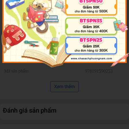
acceptance, and healthy relationships.
Part of
The Self-Help Collection
from Allsorted, this beautifully
presented book combines uplifting quotations, practical ideas, and
actionable guidance to help readers develop positive routines and
improve emotional wellbeing. Its accessible format makes it an
encouraging companion for anyone seeking greater joy, balance,
and contentment in daily life.
Thông tin chi tiết:
Mã sản phẩm
978191590253
Xem thêm
Tên nhà cung cấp
Exley Publications Limi
Tác giả
Helen Exley
Đánh giá sản phẩm
NXB
Helen Exley