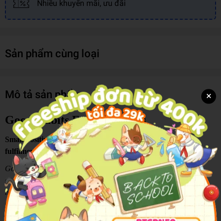
Nhiều khuyến mãi, ưu đãi
Sản phẩm cùng loại
Mô tả sản phẩm
×
Good Habits For Happiness
Small positive habits can create lasting happiness and
fulfilment.
Good Habits For Happiness
is an inspiring self-help guide that
explores the everyday habits and mindsets that contribute to a
happier, more meaningful life. Drawing on practical advice and
positive psychology concepts, the book highlights key foundations
of wellbeing, including gratitude, kindness, optimism, self-