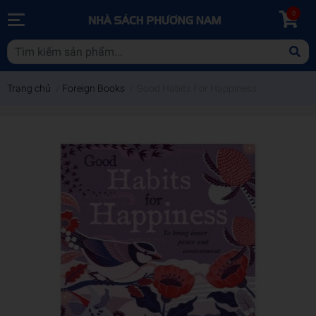
0
Trang chủ
/
Foreign Books
/
Good Habits For Happiness