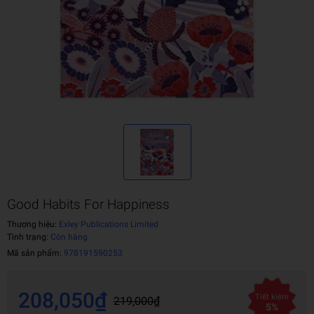
Good Habits For Happiness
Thương hiệu:
Exley Publications Limited
Tình trạng:
Còn hàng
Mã sản phẩm:
978191590253
208,050₫
Tiết kiệm
219,000₫
5%