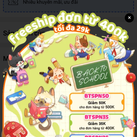
Nhiều khuyến mãi, ưu đãi
×
Sản phẩm cùng loại
Mô tả sản phẩm
Gọt Bút Chì Mini - Deli 0554
-Gọt bút chì Deli 0554 được thiết kế hình tròn với tông màu
chủ đạo là màu đỏ rất sinh động, nổi bật.
-Với gọt bút chì này, bạn chỉ cần đưa đầu bút chì vào và
quay tay cầm, chiếc bút chì của bạn đã được chuốt nhọn rất
đơn giản, nhanh chóng giúp bạn tiết kiệm thời gian và công
sức.
-Đặc biệt, sản phẩm còn có kích thước nhỏ gọn, vừa vặn với