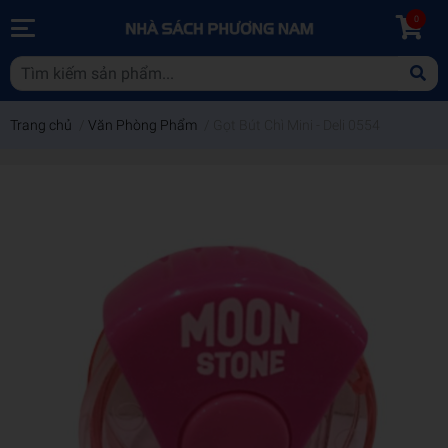
0
Trang chủ
/
Văn Phòng Phẩm
/
Gọt Bút Chì Mini - Deli 0554