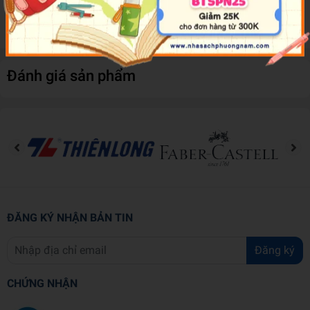
tay cầm nên bạn dễ dàng mang theo khi đi học mà không
chiếm quá nhiều diện tích.
Đánh giá sản phẩm
ĐĂNG KÝ NHẬN BẢN TIN
Đăng ký
CHỨNG NHẬN