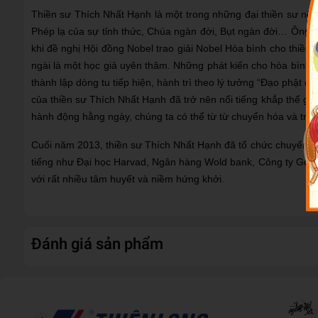
Thiền sư Thích Nhất Hạnh là một trong những đại thiền sư nổi 
Phép lạ của sự tỉnh thức, Chúa ngàn đời, Bụt ngàn đời… Ông 
khi đề nghị Hội đồng Nobel trao giải Nobel Hòa bình cho thiền
ngài là một học giả uyên thâm. Những phát kiến cho hòa bình 
thành lập dòng tu tiếp hiện, hành trì theo lý tưởng “Đạo phật
của thiền sư Thích Nhất Hạnh đã trở nên nổi tiếng khắp thế gi
hành động hằng ngày, chúng ta có thể từ từ chuyển hóa và trị 
Cuối năm 2013, thiền sư Thích Nhất Hạnh đã tổ chức chuyến hoằ
tiếng như Đại học Harvad, Ngân hàng Wold bank, Công ty Goog
với rất nhiều tâm huyết và niềm hứng khởi.
Đánh giá sản phẩm