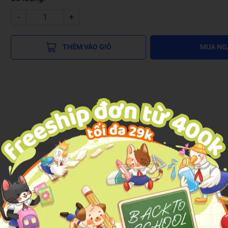
-
+
THÊM VÀO GIỎ
MUA NG