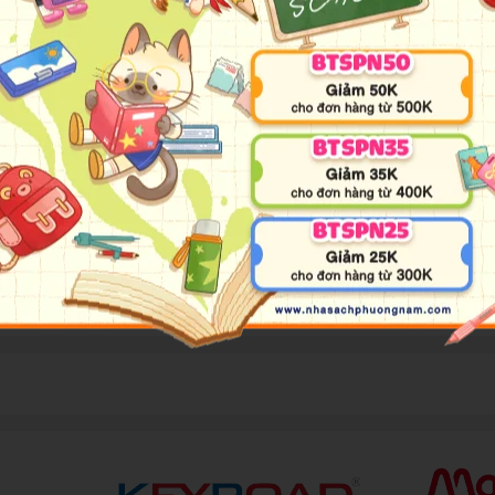
tiếng nhất thế giới, tác giả của hàng trăm cuốn sách, trong đó, rất n
là một văn nhân, một thi nhân, một học giả và cũng là một người đấu
 sư Thích Nhất Hạnh, mục sư nổi tiếng người Mỹ Martin Luther King đã
của ngài, nếu áp dụng được, sẽ dựng nên một tượng đài cho tinh thần 
 đi vào cuộc đời” với phương pháp thực tập chánh niệm được xây dựng c
ới vì thực hành đơn giản nhưng kết quả lại vô cùng sâu sắc. Chỉ cần đ
liệu nhiều vết thương trong ta và những người khác bằng lòng từ và tâ
ng pháp đạo Phật dọc nước Mỹ, kéo dài suốt hai tháng với hàng trăm 
le, Facebook… Nhà báo Hoàng Anh Sướng đã theo chân thiền sư trong