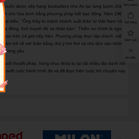
Xem thêm
hiều cuốn được xếp hạng bestsellers như An lạc từng bước chân,
 tranh cho hòa bình bằng phương pháp bất bạo động. Năm 1967,
 phát biểu: “Ông thầy tu mãnh khảnh xuất thân từ Việt Nam này,
Giỏ hàng
hòa đồng, tình huynh đệ và nhân bản”. Thiền sư chính là người
ăn bản trên 14 giới tiếp hiện. Phương pháp thực tập chánh niệm
Đánh giá
em tâm trở về với thân bằng chú ý hơi thở và chú tâm vào những
m thương yêu.
Lên đầu
buổi thuyết pháp, hàng chục khóa tu tại rất nhiều địa danh nổi
 suốt cuộc hành trình đó và đã thực hiện cuộc trò chuyện này