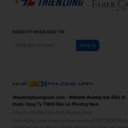
ĐĂNG KÝ NHẬN BẢN TIN
Đăng ký
nhasachphuongnam.com - Website thương mại điện tử
thuộc Công Ty TNHH Bán Lẻ Phương Nam
Công ty Cổ phần Văn hoá Phương Nam
Giấy chứng nhận Đăng ký Kinh doanh số 0312628590 d
Sở Kế hoạch và Đầu tư Thành phố Hồ Chí Minh cấp ngày