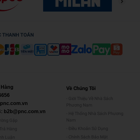
C THANH TOÁN
 Hàng
Về Chúng Tôi
6656
Giới Thiệu Về Nhà Sách
@pnc.com.vn
Phương Nam
B: b2b@pnc.com.vn
Hệ Thống Nhà Sách Phương
Nam
ường Gặp
Điều Khoản Sử Dụng
/Trả Hàng
Chính Sách Bảo Mật
ình Luận