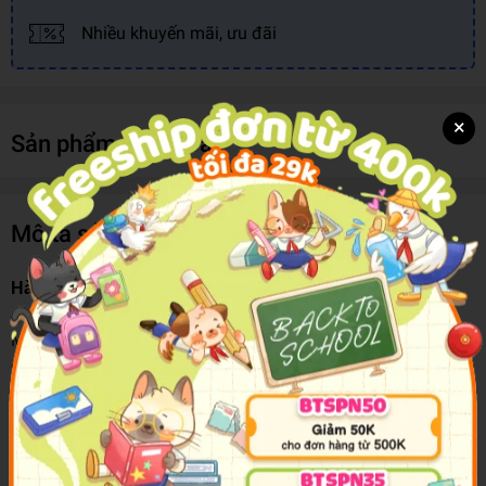
Nhiều khuyến mãi, ưu đãi
×
Sản phẩm cùng loại
Mô tả sản phẩm
Hành Trang Bé Vào Lớp 1 - Vở Bé Học Tiếng Việt
Một trong những yêu cầu quan trọng để giúp trẻ học tốt
chương trình lớp 1 là sự chuẩn bị đầy đủ các điều kiện về
thể chất, trí tuệ, tình cảm, ngôn ngữ và một số kỹ năng cần
thiết. Vì vậy, trẻ cần được dạy cách phát âm và làm quen với
chữ cái, các mẫu chữ hoa - thường... Đây là bộ sách hữu
ích trong việc xây dựng nền tảng kiến thức, kĩ năng cho các