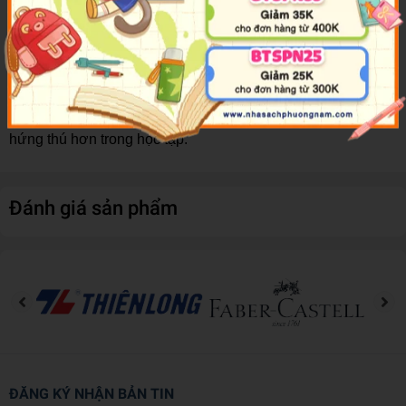
em. Sách có nội dung phong phú với nhiều bài tập đa dạng
theo hình thức trò chơi, phù hợp với các em trong độ tuổi 5 -
6 tuổi.
Mỗi tập nhấn mạnh vào một kỹ năng cơ bản: tô màu, tô chữ,
tập phát âm, nối chữ và hình, tô nét cơ bản... Ngoài ra, sách
còn kèm theo hình vẽ minh họa màu sinh động, giúp các em
hứng thú hơn trong học tập.
Đánh giá sản phẩm
ĐĂNG KÝ NHẬN BẢN TIN