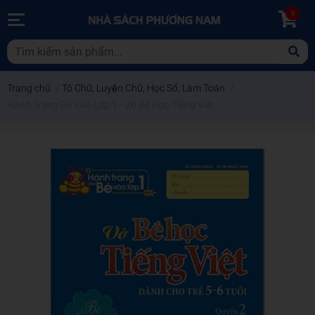
0
Trang chủ
/
Tô Chữ, Luyện Chữ, Học Số, Làm Toán
/
Hành Trang Bé Vào Lớp 1 - Vở Bé Học Tiếng Việt