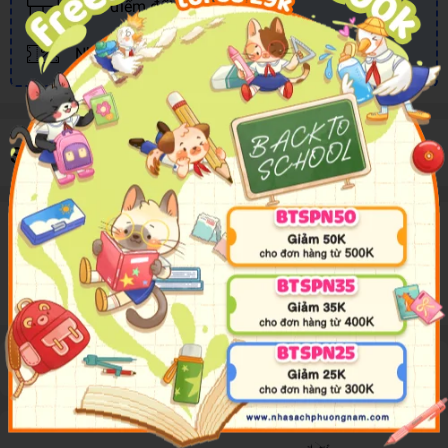
Tích điểm đổi quà
Nhiều khuyến mãi, ưu đãi
Sản phẩm cùng loại
Mô tả sản phẩm
Thông tin sản phẩm đang được cập nhật
Đánh giá sản phẩm