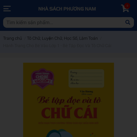
0
Trang chủ
/
Tô Chữ, Luyện Chữ, Học Số, Làm Toán
/
Hành Trang Cho Bé Vào Lớp 1 - Bé Tập Đọc Và Tô Chữ Cái