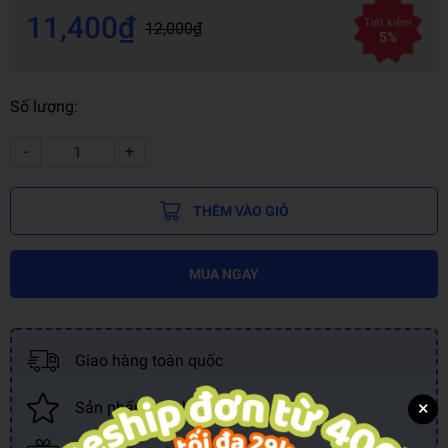
11,400₫
Tiết kiệm
12,000₫
5%
Số lượng:
-
+
THÊM VÀO GIỎ
MUA NGAY
Giao hàng toàn quốc
×
Sản phẩm chính hãng