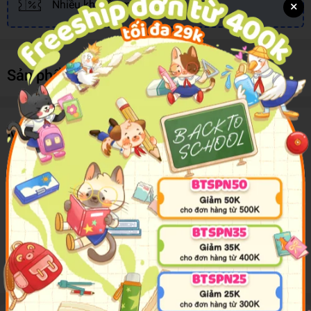
×
Nhiều khuyến mãi, ưu đãi
Sản phẩm cùng loại
Mô tả sản phẩm
Happiness in Your Pocket: Tips and Advice for a Happier You
Take a little happiness with you wherever you go
Filled with practical tips, uplifting statements and helpful
suggestions for fun activities, this beautiful pocket-sized book will
give you the feel-good boost you need to make life shine brighter.