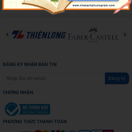
Đánh giá sản phẩm
ĐĂNG KÝ NHẬN BẢN TIN
Đăng ký
CHỨNG NHẬN
PHƯƠNG THỨC THANH TOÁN