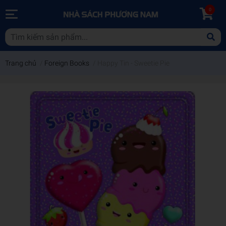
0
Trang chủ
/
Foreign Books
/
Happy Tin - Sweetie Pie