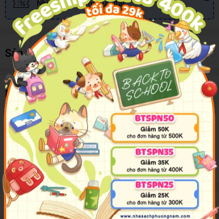
Nhiều khuyến mãi, ưu đãi
Sản phẩm cùng loại
Mô tả sản phẩm
Children will love this exciting tin full of fun things to keep
them entertained! Jam-packed in each embossed keepsake
tin, children will find a colouring book, press-out play pieces,
a sticker sheet with over 50 stickers plus 3D bubble stickers,
four pencils and a double-sided poster!
Đánh giá sản phẩm