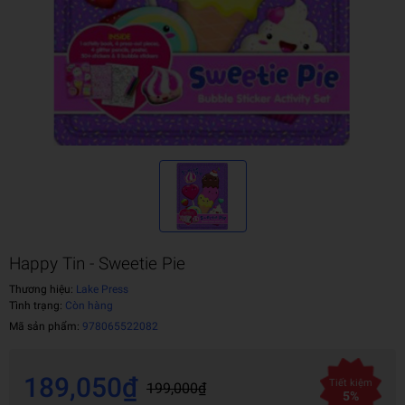
Happy Tin - Sweetie Pie
Thương hiệu:
Lake Press
Tình trạng:
Còn hàng
Mã sản phẩm:
978065522082
189,050₫
Tiết kiệm
199,000₫
5%