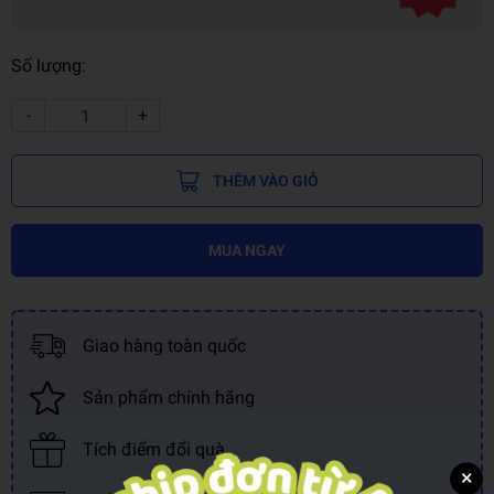
Số lượng:
-
+
THÊM VÀO GIỎ
MUA NGAY
Giao hàng toàn quốc
Sản phẩm chính hãng
Tích điểm đổi quà
×