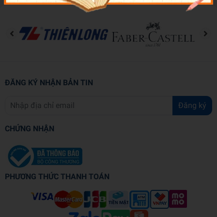
ĐĂNG KÝ NHẬN BẢN TIN
Đăng ký
CHỨNG NHẬN
PHƯƠNG THỨC THANH TOÁN