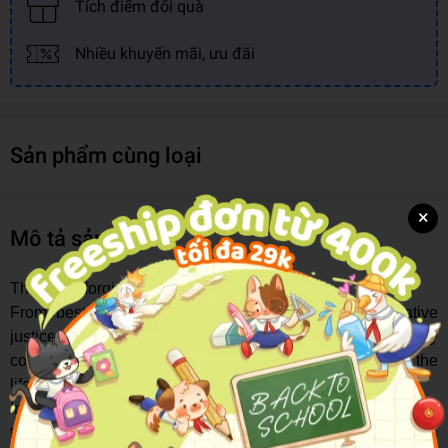
Tích điểm đổi quà
Nhiều khuyến mãi, ưu đãi
Sản phẩm cùng loại
×
Mô tả sản phẩm
The gift of forgiveness can be yours.
From bestselling author, mental health expert, restorative
justice advocate, and trauma survivor Shannon Moroney
comes a powerful tool to guide and support you along the
life-changing journey to forgiveness.
Informed by over a decade of work providing individual
therapy and facilitating forgiveness retreats and workshops